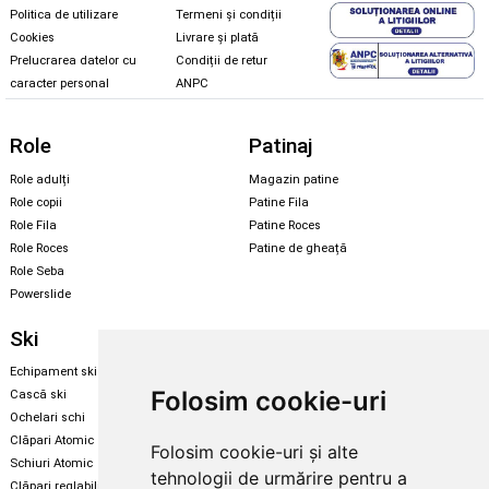
Politica de utilizare
Termeni și condiții
Cookies
Livrare și plată
Prelucrarea datelor cu
Condiții de retur
caracter personal
ANPC
Role
Patinaj
Role adulți
Magazin patine
Role copii
Patine Fila
Role Fila
Patine Roces
Role Roces
Patine de gheață
Role Seba
Powerslide
Ski
Snowboard
Echipament ski
Magazin snowboard
Folosim cookie-uri
Cască ski
Echipament snowboard
Ochelari schi
Legături Rome SDS
Clăpari Atomic
Folosim cookie-uri și alte
Skate & longboard
Schiuri Atomic
tehnologii de urmărire pentru a
Clăpari reglabili