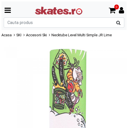
0
C
p
Acasa
SKI
Accesorii Ski
Necktube Level Multi Simple JR Lime