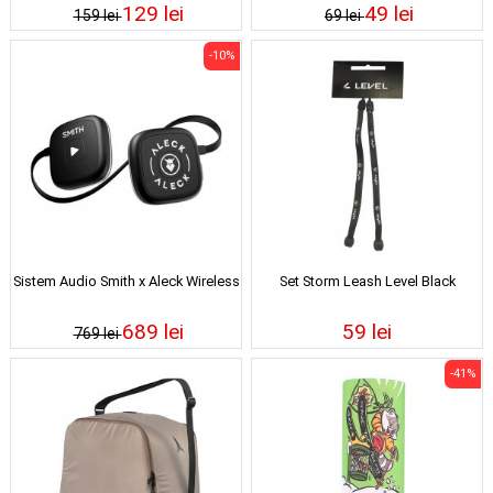
129 lei
49 lei
159 lei
69 lei
-10%
Sistem Audio Smith x Aleck Wireless
Set Storm Leash Level Black
689 lei
59 lei
769 lei
-41%