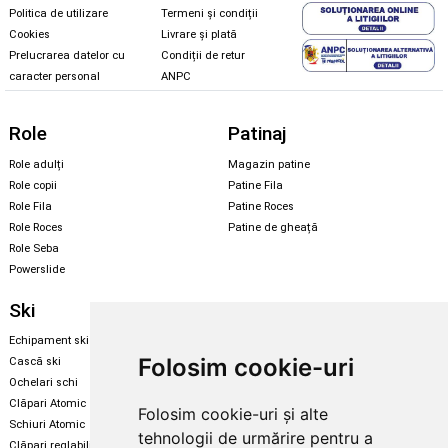
Politica de utilizare
Termeni și condiții
Cookies
Livrare și plată
Prelucrarea datelor cu
Condiții de retur
caracter personal
ANPC
Role
Patinaj
Role adulți
Magazin patine
Role copii
Patine Fila
Role Fila
Patine Roces
Role Roces
Patine de gheață
Role Seba
Powerslide
Ski
Snowboard
Echipament ski
Magazin snowboard
Folosim cookie-uri
Cască ski
Echipament snowboard
Ochelari schi
Legături Rome SDS
Clăpari Atomic
Folosim cookie-uri și alte
Skate & longboard
Schiuri Atomic
tehnologii de urmărire pentru a
Clăpari reglabili