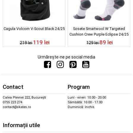
Cagula Volcom V-Scout Black 24/25
Sosete Smartwool W Targeted
Cushion Crew Purple Eclipse 24/25
119 lei
89 lei
219 lei
129 lei
Urmărește-ne pe social media
Contact
Program
Calea Plevnei 222, București
Luni - vineri: 10.00 - 20.00
0755 223 274
Sâmbătă: 10.00 - 17.00
contact@skates.ro
Duminică: închis
Informații utile