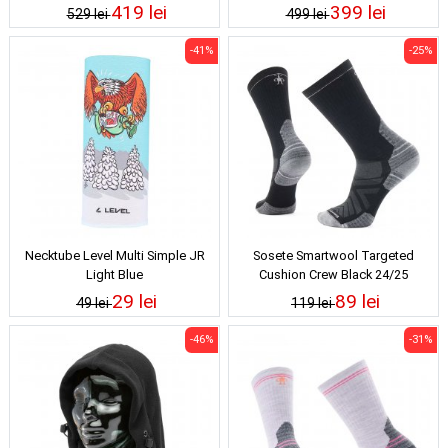
419 lei
399 lei
529 lei
499 lei
-41%
-25%
Necktube Level Multi Simple JR
Sosete Smartwool Targeted
Light Blue
Cushion Crew Black 24/25
29 lei
89 lei
49 lei
119 lei
-46%
-31%