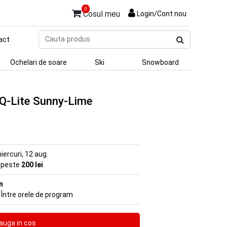
0
Cosul meu
Login/Cont nou
Cauta
act
produs
Ochelari de soare
Ski
Snowboard
 Q-Lite Sunny-Lime
iercuri, 12 aug.
e peste
200 lei
n
 Între orele de program