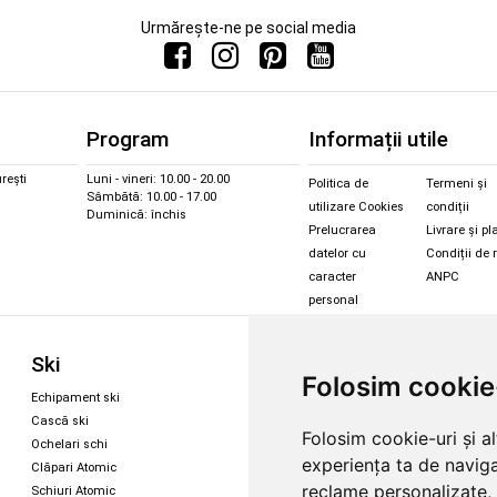
Urmărește-ne pe social media
Program
Informații utile
rești
Luni - vineri: 10.00 - 20.00
Politica de
Termeni și
Sâmbătă: 10.00 - 17.00
utilizare Cookies
condiții
Duminică: închis
Prelucrarea
Livrare și pl
datelor cu
Condiții de 
caracter
ANPC
personal
Sc
Ski
Snowboard
Folosim cookie
Îmbr
Echipament ski
Magazin snowboard
Cășt
Cască ski
Echipament snowboard
Folosim cookie-uri și a
Cășt
Ochelari schi
Legături Rome SDS
experiența ta de naviga
Oche
Clăpari Atomic
Skate & longboard
Oche
reclame personalizate, 
Schiuri Atomic