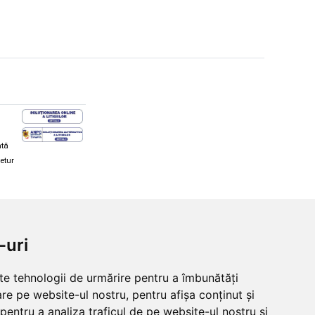
ată
retur
hi și snowboard
Diverse
-uri
ăcăminte schi și snowboard
Cum aleg rolele
i și ochelari de iarnă
Cum aleg ochelarii
lte tehnologii de urmărire pentru a îmbunătăți
i și ochelari Alpina
Ochelari de soare Oakley
re pe website-ul nostru, pentru afișa conținut și
lari Oakley
Ochelari de soare Alpina
lari Alpina
Intretinere manusi
pentru a analiza traficul de pe website-ul nostru și