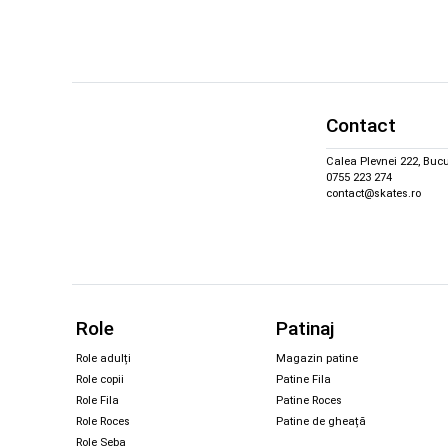
Contact
Calea Plevnei 222, Bucu
0755 223 274
contact@skates.ro
Role
Patinaj
Role adulți
Magazin patine
Role copii
Patine Fila
Role Fila
Patine Roces
Role Roces
Patine de gheață
Role Seba