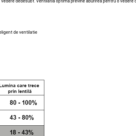
e vedere dedesubt. Ventilatia optima previne aburirea pentru o vedere cl
eligent de ventilatie