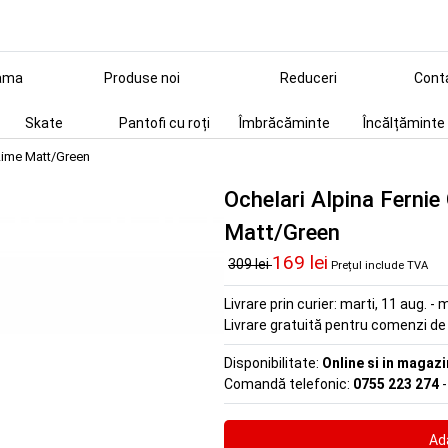
ama
Produse noi
Reduceri
Cont
Skate
Pantofi cu roți
Îmbrăcăminte
Încălțăminte
-Lime Matt/Green
Ochelari Alpina Fernie
Matt/Green
169 lei
309 lei
Prețul include TVA
Livrare prin curier:
marti, 11 aug. - m
Livrare gratuită pentru comenzi d
Disponibilitate:
Online si in magazi
Comandă telefonic:
0755 223 274
-