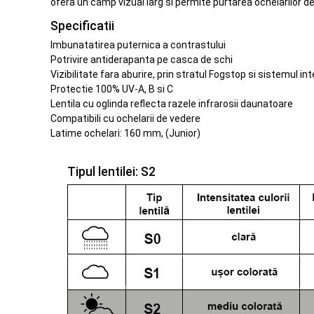
ofera un camp vizual larg si permite purtarea ochelarilor d
Specificatii
Imbunatatirea puternica a contrastului
Potrivire antiderapanta pe casca de schi
Vizibilitate fara aburire, prin stratul Fogstop si sistemul int
Protectie 100% UV-A, B si C
Lentila cu oglinda reflecta razele infrarosii daunatoare
Compatibili cu ochelarii de vedere
Latime ochelari: 160 mm, (Junior)
Tipul lentilei: S2