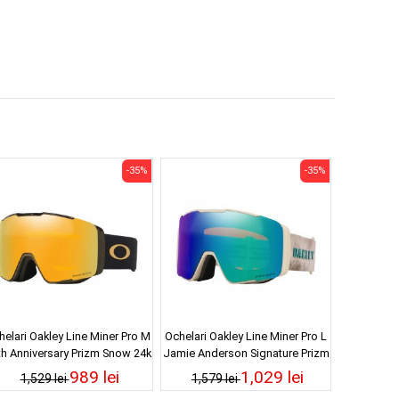
-35%
-35%
helari Oakley Line Miner Pro M
Ochelari Oakley Line Miner Pro L
th Anniversary Prizm Snow 24k
Jamie Anderson Signature Prizm
Iridium 25/26
Snow Argon Iridium 25/26
989 lei
1,029 lei
1,529 lei
1,579 lei