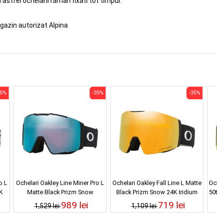
i astfel ochelarii raman fixati tot timpul.
gazin autorizat Alpina
35%
-35%
-35%
o L
Ochelari Oakley Line Miner Pro L
Ochelari Oakley Fall Line L Matte
Oc
K
Matte Black Prizm Snow
Black Prizm Snow 24K Iridium
50
Sapphire Iridium 25/26
25/26
989 lei
719 lei
1,529 lei
1,109 lei