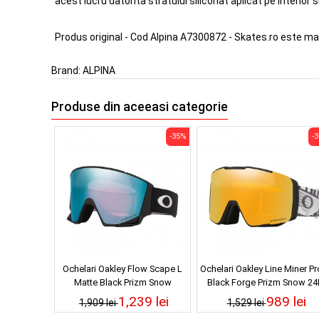
acest lucru datorita stratului siliconat aplicat pe interior s
Produs original - Cod Alpina A7300872 - Skates.ro este ma
Brand:
ALPINA
Produse din aceeasi categorie
-35%
-
Ochelari Oakley Flow Scape L
Ochelari Oakley Line Miner Pr
Matte Black Prizm Snow
Black Forge Prizm Snow 24
Sapphire Iridium 25/26
Iridium 25/26
1,239 lei
989 lei
1,909 lei
1,529 lei