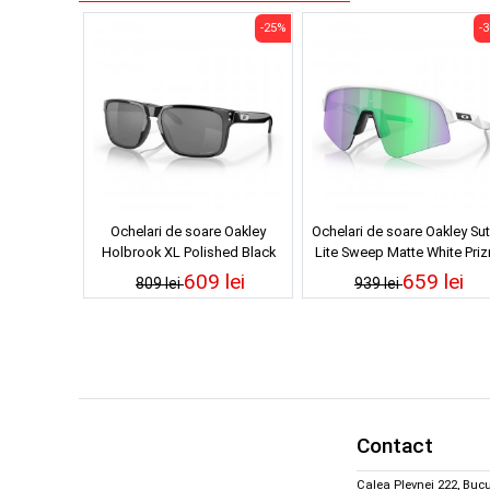
-25%
-
Ochelari de soare Oakley
Ochelari de soare Oakley Sut
Holbrook XL Polished Black
Lite Sweep Matte White Pri
Prizm Black
Road Jade
609 lei
659 lei
809 lei
939 lei
Contact
Calea Plevnei 222, Bucu