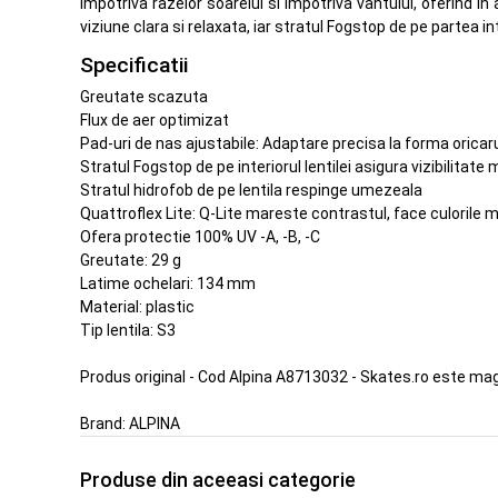
impotriva razelor soarelui si impotriva vantului, oferind 
viziune clara si relaxata, iar stratul Fogstop de pe partea i
Specificatii
Greutate scazuta
Flux de aer optimizat
Pad-uri de nas ajustabile: Adaptare precisa la forma oricaru
Stratul Fogstop de pe interiorul lentilei asigura vizibilitat
Stratul hidrofob de pe lentila respinge umezeala
Quattroflex Lite: Q-Lite mareste contrastul, face culorile 
Ofera protectie 100% UV -A, -B, -C
Greutate: 29 g
Latime ochelari: 134 mm
Material: plastic
Tip lentila: S3
Produs original - Cod Alpina A8713032 - Skates.ro este mag
Brand:
ALPINA
Produse din aceeasi categorie