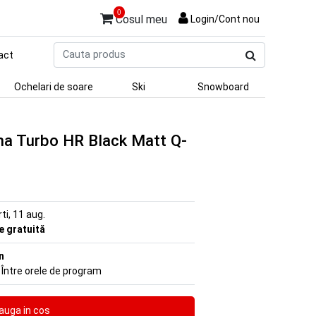
0
Cosul meu
Login/Cont nou
Cauta
act
produs
Ochelari de soare
Ski
Snowboard
ina Turbo HR Black Matt Q-
rti, 11 aug.
re gratuită
n
 Între orele de program