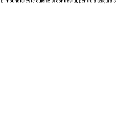
TE imbunatateste culorile si contrastul, pentru a asigura o