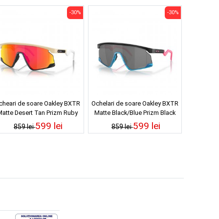
-30%
-30%
cheari de soare Oakley BXTR
Ochelari de soare Oakley BXTR
atte Desert Tan Prizm Ruby
Matte Black/Blue Prizm Black
599 lei
599 lei
859 lei
859 lei