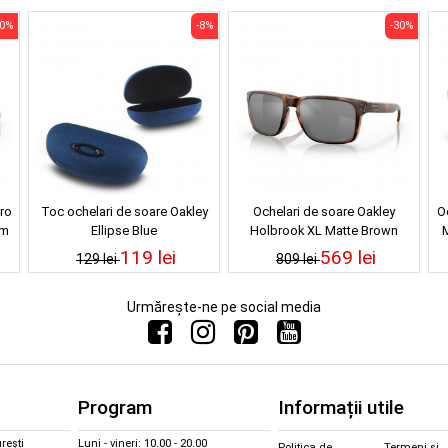
30%
-8%
-30%
ro
Toc ochelari de soare Oakley
Ochelari de soare Oakley
O
zm
Ellipse Blue
Holbrook XL Matte Brown
M
Tortoise Prizm Black
119 lei
569 lei
129 lei
809 lei
Urmărește-ne pe social media
Program
Informații utile
rești
Luni - vineri: 10.00 - 20.00
Politica de
Termeni și