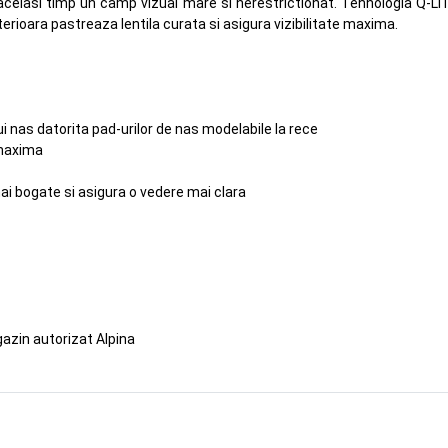
in acelasi timp un camp vizual mare si nerestrictionat. Tehnologia Q-LI
nterioara pastreaza lentila curata si asigura vizibilitate maxima.
i nas datorita pad-urilor de nas modelabile la rece
e maxima
mai bogate si asigura o vedere mai clara
azin autorizat Alpina