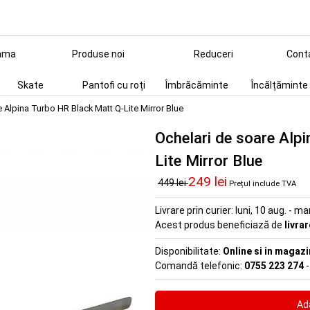
ama
Produse noi
Reduceri
Cont
Skate
Pantofi cu roți
Îmbrăcăminte
Încălțăminte
 Alpina Turbo HR Black Matt Q-Lite Mirror Blue
Ochelari de soare Alp
Lite Mirror Blue
249 lei
449 lei
Prețul include TVA
Livrare prin curier:
luni, 10 aug. - ma
Acest produs beneficiază de
livra
Disponibilitate:
Online si in magazi
Comandă telefonic:
0755 223 274
-