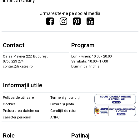
autorizat Oakley
Urmărește-ne pe social media
Contact
Program
Calea Plevnei 222, București
Luni - vineri: 10.00 - 20.00
0755 223 274
Sâmbătă: 10.00 - 17.00
contact@skates.ro
Duminică: închis
Informații utile
Politica de utilizare
Termeni și condiții
Cookies
Livrare și plată
Prelucrarea datelor cu
Condiții de retur
caracter personal
ANPC
Role
Patinaj