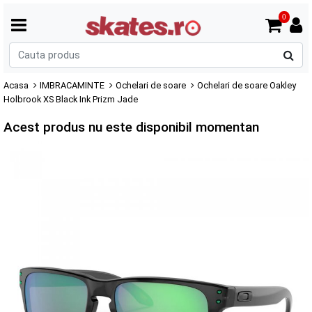
0
C
p
Acasa
IMBRACAMINTE
Ochelari de soare
Ochelari de soare Oakley
Holbrook XS Black Ink Prizm Jade
Acest produs nu este disponibil momentan