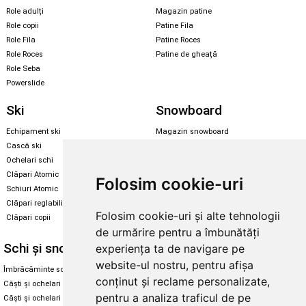
Role adulți
Magazin patine
Role copii
Patine Fila
Role Fila
Patine Roces
Role Roces
Patine de gheață
Role Seba
Powerslide
Ski
Snowboard
Echipament ski
Magazin snowboard
Cască ski
Echipament snowboard
Ochelari schi
Legături Rome SDS
Clăpari Atomic
Folosim cookie-uri
Skate & longboard
Schiuri Atomic
Clăpari reglabili
Santa Cruz
Folosim cookie-uri și alte tehnologii
Clăpari copii
Enuff Skateboards
de urmărire pentru a îmbunătăți
Schi și snowboard
Diverse
experiența ta de navigare pe
website-ul nostru, pentru afișa
Îmbrăcăminte schi și snowboard
Cum aleg rolele
conținut și reclame personalizate,
Căști și ochelari de iarnă
Cum aleg ochelarii
pentru a analiza traficul de pe
Căști și ochelari Alpina
Ochelari de soare Oakley