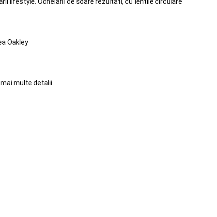
lifestyle. Ochelarii de soare rezultati, cu lentile circulare
rea Oakley
mai multe detalii