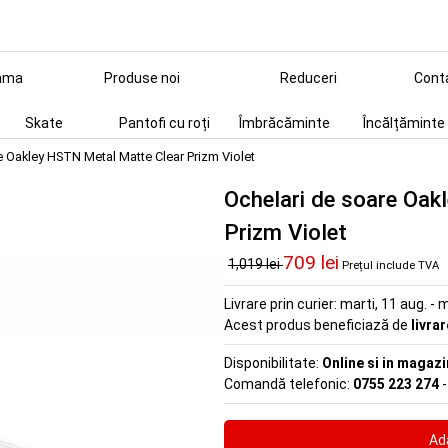
ama
Produse noi
Reduceri
Cont
Skate
Pantofi cu roți
Îmbrăcăminte
Încălțăminte
e Oakley HSTN Metal Matte Clear Prizm Violet
Ochelari de soare Oak
Prizm Violet
709 lei
1,019 lei
Prețul include TVA
Livrare prin curier:
marti, 11 aug. - m
Acest produs beneficiază de
livra
Disponibilitate:
Online si in magazi
Comandă telefonic:
0755 223 274
-