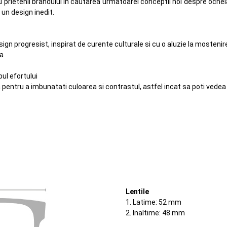
rietenii brandului in cautarea urmatoarei conceptii noi despre ochelarii 
un design inedit.
sign progresist, inspirat de curente culturale si cu o aluzie la mosteni
ua
ul efortului
entru a imbunatati culoarea si contrastul, astfel incat sa poti vedea 
Lentile
1. Latime: 52 mm
2. Inaltime: 48 mm