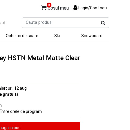
0
Cosul meu
Login/Cont nou
Cauta
act
produs
Ochelari de soare
Ski
Snowboard
ley HSTN Metal Matte Clear
iercuri, 12 aug.
re gratuită
n
 Între orele de program