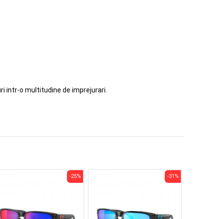
i intr-o multitudine de imprejurari.
-25%
-31%