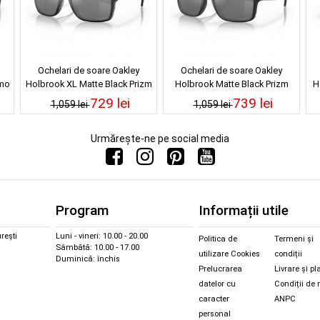
Ochelari de soare Oakley
Ochelari de soare Oakley
amo
Holbrook XL Matte Black Prizm
Holbrook Matte Black Prizm
H
Black Polarized
Black Polarized
729 lei
739 lei
1,059 lei
1,059 lei
Urmărește-ne pe social media
Program
Informații utile
rești
Luni - vineri: 10.00 - 20.00
Politica de
Termeni și
Sâmbătă: 10.00 - 17.00
utilizare Cookies
condiții
Duminică: închis
Prelucrarea
Livrare și pl
datelor cu
Condiții de 
caracter
ANPC
personal