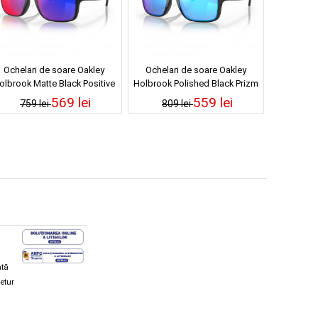
Ochelari de soare Oakley
Ochelari de soare Oakley
olbrook Matte Black Positive
Holbrook Polished Black Prizm
Red Iridium
Sapphire
569 lei
559 lei
759 lei
809 lei
ată
retur