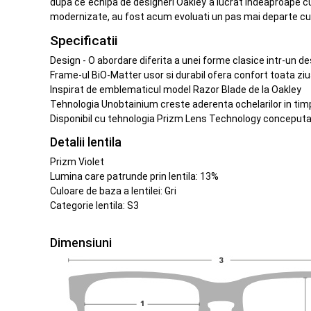
dupa ce echipa de designeri Oakley a lucrat indeaproape cu p
modernizate, au fost acum evoluati un pas mai departe cu 
Specificatii
Design - O abordare diferita a unei forme clasice intr-un de
Frame-ul BiO-Matter usor si durabil ofera confort toata zi
Inspirat de emblematicul model Razor Blade de la Oakley
Tehnologia Unobtainium creste aderenta ochelarilor in timp
Disponibil cu tehnologia Prizm Lens Technology conceputa p
Detalii lentila
Prizm Violet
Lumina care patrunde prin lentila: 13%
Culoare de baza a lentilei: Gri
Categorie lentila: S3
Dimensiuni