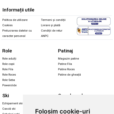
Informații utile
Politica de utilizare
Termeni și condiții
Cookies
Livrare și plată
Prelucrarea datelor cu
Condiții de retur
caracter personal
ANPC
Role
Patinaj
Role adulți
Magazin patine
Role copii
Patine Fila
Role Fila
Patine Roces
Role Roces
Patine de gheață
Role Seba
Powerslide
Ski
Snowboard
Echipament ski
Magazin snowboard
Cască ski
Echipament snowboard
Folosim cookie-uri