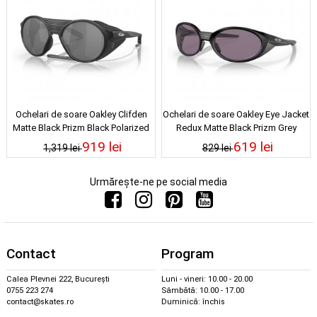
Ochelari de soare Oakley Clifden
Ochelari de soare Oakley Eye Jacket
Matte Black Prizm Black Polarized
Redux Matte Black Prizm Grey
919 lei
619 lei
1,319 lei
829 lei
Urmărește-ne pe social media
Contact
Program
Calea Plevnei 222, București
Luni - vineri: 10.00 - 20.00
0755 223 274
Sâmbătă: 10.00 - 17.00
contact@skates.ro
Duminică: închis