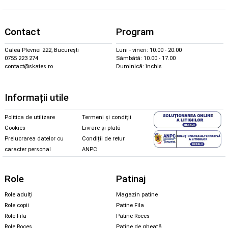
Contact
Program
Calea Plevnei 222, București
Luni - vineri: 10.00 - 20.00
0755 223 274
Sâmbătă: 10.00 - 17.00
contact@skates.ro
Duminică: închis
Informații utile
Politica de utilizare
Termeni și condiții
Cookies
Livrare și plată
Prelucrarea datelor cu
Condiții de retur
caracter personal
ANPC
Role
Patinaj
Role adulți
Magazin patine
Role copii
Patine Fila
Role Fila
Patine Roces
Role Roces
Patine de gheață