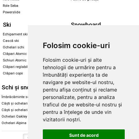
Role Seba
Powerslide
Ski
Snowboard
Echipament ski
Magazin snowboard
Cască ski
Echipament snowboard
Folosim cookie-uri
Ochelari schi
Legături Rome SDS
Clăpari Atomic
Skate & longboard
Folosim cookie-uri și alte
Schiuri Atomic
tehnologii de urmărire pentru a
Clăpari reglabili
Santa Cruz
Clăpari copii
îmbunătăți experiența ta de
Enuff Skateboards
navigare pe website-ul nostru,
Schi și snowboard
Diverse
pentru afișa conținut și reclame
personalizate, pentru a analiza
Îmbrăcăminte schi și snowboard
Cum aleg rolele
Căști și ochelari de iarnă
Cum aleg ochelarii
traficul de pe website-ul nostru și
Căști și ochelari Alpina
Ochelari de soare Oakley
pentru a înțelege de unde vin
Ochelari Oakley
Ochelari de soare Alpina
vizitatorii noștri.
Ochelari Alpina
Intretinere manusi
Sunt de acord