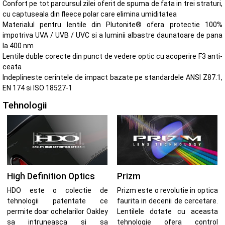
Confort pe tot parcursul zilei oferit de spuma de fata in trei straturi,
cu captuseala din fleece polar care elimina umiditatea
Materialul pentru lentile din Plutonite® ofera protectie 100%
impotriva UVA / UVB / UVC si a luminii albastre daunatoare de pana
la 400 nm
Lentile duble corecte din punct de vedere optic cu acoperire F3 anti-
ceata
Indeplineste cerintele de impact bazate pe standardele ANSI Z87.1,
EN 174 si ISO 18527-1
Tehnologii
High Definition Optics
Prizm
HDO este o colectie de
Prizm este o revolutie in optica
tehnologii patentate ce
faurita in decenii de cercetare.
permite doar ochelarilor Oakley
Lentilele dotate cu aceasta
sa intruneasca si sa
tehnologie ofera control