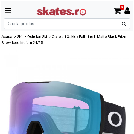
0
C
p
Acasa
SKI
Ochelari Ski
Ochelari Oakley Fall Line L Matte Black Prizm
Snow Iced Iridium 24/25