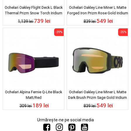
Ochelari Oakley Flight Deck L Black
Ochelari Oakley Line Miner L Matte
Thermal Prizm Snow Torch Iridium
Forged Iron Prizm Rose Gold Iridium
24/25
739 lei
549 lei
1,139 lei
839 lei
-39%
-35%
Ochelari Alpina Fernie Q-Lite Black
Ochelari Oakley Line Miner L Matte
Matt/Red
Dark Brush Prizm Sage Gold Iridium
189 lei
549 lei
309 lei
839 lei
Urmărește-ne pe social media