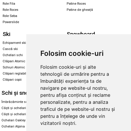
Role Fila
Patine Roces
Role Roces
Patine de gheață
Role Seba
Powerslide
Ski
Snowboard
Echipament ski
Magazin snowboard
Cască ski
Echipament snowboard
Folosim cookie-uri
Ochelari schi
Legături Rome SDS
Clăpari Atomic
Skate & longboard
Folosim cookie-uri și alte
Schiuri Atomic
tehnologii de urmărire pentru a
Clăpari reglabili
Santa Cruz
Clăpari copii
îmbunătăți experiența ta de
Enuff Skateboards
navigare pe website-ul nostru,
Schi și snowboard
Diverse
pentru afișa conținut și reclame
personalizate, pentru a analiza
Îmbrăcăminte schi și snowboard
Cum aleg rolele
traficul de pe website-ul nostru și
Căști și ochelari de iarnă
Cum aleg ochelarii
Căști și ochelari Alpina
Ochelari de soare Oakley
pentru a înțelege de unde vin
Ochelari Oakley
Ochelari de soare Alpina
vizitatorii noștri.
Ochelari Alpina
Intretinere manusi