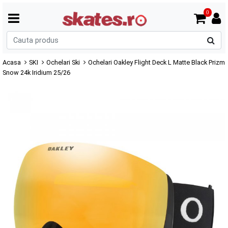
0
C
p
Acasa
SKI
Ochelari Ski
Ochelari Oakley Flight Deck L Matte Black Prizm
Snow 24k Iridium 25/26