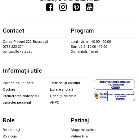
Contact
Program
Calea Plevnei 222, București
Luni - vineri: 10.00 - 20.00
0755 223 274
Sâmbătă: 10.00 - 17.00
contact@skates.ro
Duminică: închis
Informații utile
Politica de utilizare
Termeni și condiții
Cookies
Livrare și plată
Prelucrarea datelor cu
Condiții de retur
caracter personal
ANPC
Role
Patinaj
Role adulți
Magazin patine
Role copii
Patine Fila