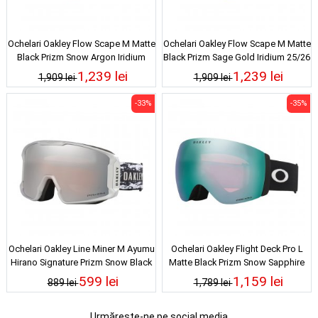
Ochelari Oakley Flow Scape M Matte
Ochelari Oakley Flow Scape M Matte
Black Prizm Snow Argon Iridium
Black Prizm Sage Gold Iridium 25/26
25/26
1,239 lei
1,239 lei
1,909 lei
1,909 lei
-33%
-35%
Ochelari Oakley Line Miner M Ayumu
Ochelari Oakley Flight Deck Pro L
Hirano Signature Prizm Snow Black
Matte Black Prizm Snow Sapphire
Iridium 25/26
Iridium 25/26
599 lei
1,159 lei
889 lei
1,789 lei
Urmărește-ne pe social media