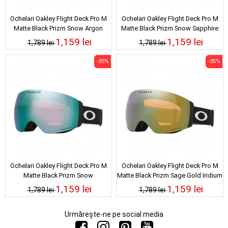
Ochelari Oakley Flight Deck Pro M
Ochelari Oakley Flight Deck Pro M
Matte Black Prizm Snow Argon
Matte Black Prizm Snow Sapphire
Iridium 25/26
Iridium 25/26
1,159 lei
1,159 lei
1,789 lei
1,789 lei
-35%
-35%
Ochelari Oakley Flight Deck Pro M
Ochelari Oakley Flight Deck Pro M
Matte Black Prizm Snow
Matte Black Prizm Sage Gold Iridium
Sapphire/Torch Iridium 25/26
25/26
1,159 lei
1,159 lei
1,789 lei
1,789 lei
Urmărește-ne pe social media