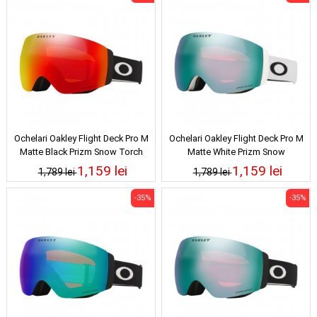
Ochelari Oakley Flight Deck Pro M
Ochelari Oakley Flight Deck Pro M
Matte Black Prizm Snow Torch
Matte White Prizm Snow
Iridium 25/26
Sapphire/Iced Iridium 25/26
1,159 lei
1,159 lei
1,789 lei
1,789 lei
-35%
-35%