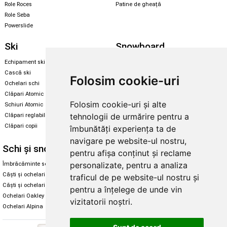
Role Roces
Patine de gheață
Role Seba
Powerslide
Ski
Snowboard
Echipament ski
Magazin snowboard
Cască ski
Echipament snowboard
Folosim cookie-uri
Ochelari schi
Legături Rome SDS
Clăpari Atomic
Skate & longboard
Folosim cookie-uri și alte
Schiuri Atomic
tehnologii de urmărire pentru a
Clăpari reglabili
Santa Cruz
Clăpari copii
îmbunătăți experiența ta de
Enuff Skateboards
navigare pe website-ul nostru,
Schi și snowboard
Diverse
pentru afișa conținut și reclame
personalizate, pentru a analiza
Îmbrăcăminte schi și snowboard
Cum aleg rolele
Căști și ochelari de iarnă
Cum aleg ochelarii
traficul de pe website-ul nostru și
Căști și ochelari Alpina
Ochelari de soare Oakley
pentru a înțelege de unde vin
Ochelari Oakley
Ochelari de soare Alpina
vizitatorii noștri.
Ochelari Alpina
Intretinere manusi