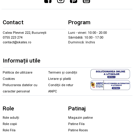
Contact
Program
Calea Plevnei 222, București
Luni - vineri: 10.00 - 20.00
0755 223 274
Sâmbătă: 10.00 - 17.00
contact@skates.ro
Duminică: închis
Informații utile
Politica de utilizare
Termeni și condiții
Cookies
Livrare și plată
Prelucrarea datelor cu
Condiții de retur
caracter personal
ANPC
Role
Patinaj
Role adulți
Magazin patine
Role copii
Patine Fila
Role Fila
Patine Roces