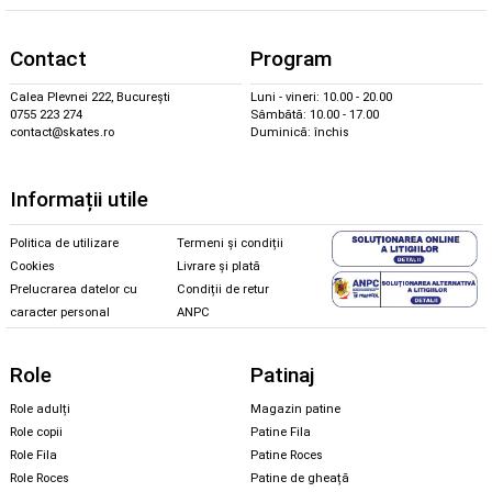
Contact
Program
Calea Plevnei 222, București
Luni - vineri: 10.00 - 20.00
0755 223 274
Sâmbătă: 10.00 - 17.00
contact@skates.ro
Duminică: închis
Informații utile
Politica de utilizare
Termeni și condiții
Cookies
Livrare și plată
Prelucrarea datelor cu
Condiții de retur
caracter personal
ANPC
Role
Patinaj
Role adulți
Magazin patine
Role copii
Patine Fila
Role Fila
Patine Roces
Role Roces
Patine de gheață