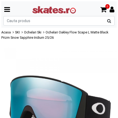
0
C
p
Acasa
SKI
Ochelari Ski
Ochelari Oakley Flow Scape L Matte Black
Prizm Snow Sapphire Iridium 25/26