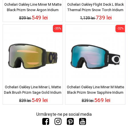
Ochelari Oakley Line Miner M Matte
Ochelari Oakley Flight Deck L Black
Black Prizm Snow Argon Iridium
Thermal Prizm Snow Torch Iridium
24/25
549 lei
739 lei
839 lei
1,139 lei
-35%
-32%
Ochelari Oakley Line Miner L Matte
Ochelari Oakley Line Miner M Matte
Dark Brush Prizm Sage Gold Iridium
Black Prizm Snow Sapphire Iridium
549 lei
569 lei
839 lei
839 lei
Urmărește-ne pe social media