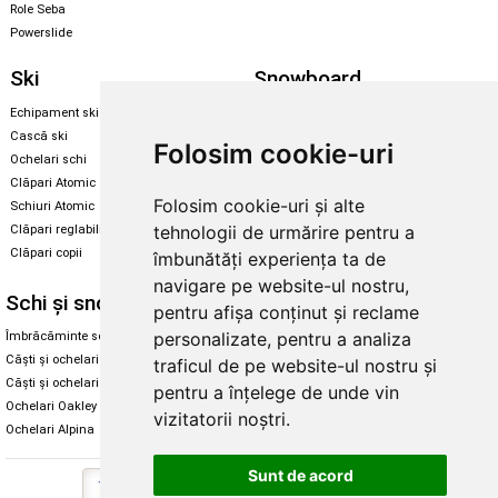
Role Seba
Powerslide
Ski
Snowboard
Echipament ski
Magazin snowboard
Cască ski
Echipament snowboard
Folosim cookie-uri
Ochelari schi
Legături Rome SDS
Clăpari Atomic
Skate & longboard
Folosim cookie-uri și alte
Schiuri Atomic
tehnologii de urmărire pentru a
Clăpari reglabili
Santa Cruz
Clăpari copii
îmbunătăți experiența ta de
Enuff Skateboards
navigare pe website-ul nostru,
Schi și snowboard
Diverse
pentru afișa conținut și reclame
personalizate, pentru a analiza
Îmbrăcăminte schi și snowboard
Cum aleg rolele
Căști și ochelari de iarnă
Cum aleg ochelarii
traficul de pe website-ul nostru și
Căști și ochelari Alpina
Ochelari de soare Oakley
pentru a înțelege de unde vin
Ochelari Oakley
Ochelari de soare Alpina
vizitatorii noștri.
Ochelari Alpina
Intretinere manusi
Sunt de acord