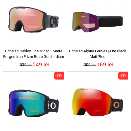
Ochelari Oakley Line Miner L Matte
Ochelari Alpina Fernie Q-Lite Black
Forged Iron Prizm Rose Gold Iridium
Matt/Red
549 lei
189 lei
839 lei
309 lei
-35%
-35%