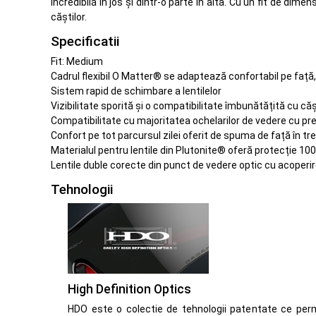
incredibilă în jos și dintr-o parte în alta. Cu un ﬁt de di
căștilor.
Specificatii
Fit: Medium
Cadrul flexibil O Matter® se adaptează confortabil pe față, c
Sistem rapid de schimbare a lentilelor
Vizibilitate sporită și o compatibilitate îmbunătățită cu căș
Compatibilitate cu majoritatea ochelarilor de vedere cu pr
Confort pe tot parcursul zilei oferit de spuma de față în tr
Materialul pentru lentile din Plutonite® oferă protecție 1
Lentile duble corecte din punct de vedere optic cu acoperi
Tehnologii
High Definition Optics
HDO este o colectie de tehnologii patentate ce perm