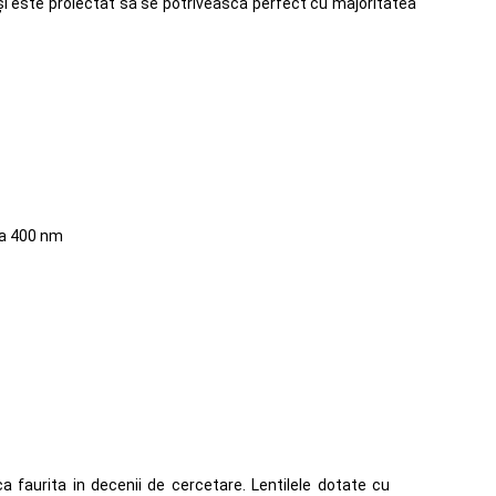
e și este proiectat să se potrivească perfect cu majoritatea
la 400 nm
ca faurita in decenii de cercetare. Lentilele dotate cu