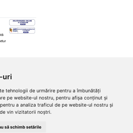
ată
retur
hi și snowboard
Diverse
-uri
ăcăminte schi și snowboard
Cum aleg rolele
i și ochelari de iarnă
Cum aleg ochelarii
lte tehnologii de urmărire pentru a îmbunătăți
i și ochelari Alpina
Ochelari de soare Oakley
re pe website-ul nostru, pentru afișa conținut și
lari Oakley
Ochelari de soare Alpina
lari Alpina
Intretinere manusi
pentru a analiza traficul de pe website-ul nostru și
e vin vizitatorii noștri.
u să schimb setările