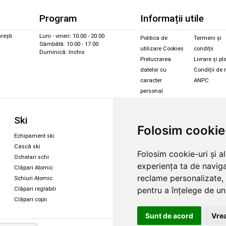
Program
Informații utile
rești
Luni - vineri: 10.00 - 20.00
Politica de
Termeni și
Sâmbătă: 10.00 - 17.00
utilizare Cookies
condiții
Duminică: închis
Prelucrarea
Livrare și pl
datelor cu
Condiții de 
caracter
ANPC
personal
Sc
Ski
Snowboard
Folosim cookie
Îmbr
Echipament ski
Magazin snowboard
Cășt
Cască ski
Echipament snowboard
Folosim cookie-uri și a
Cășt
Ochelari schi
Legături Rome SDS
experiența ta de naviga
Oche
Clăpari Atomic
Skate & longboard
Oche
reclame personalizate, 
Schiuri Atomic
pentru a înțelege de und
Clăpari reglabili
Santa Cruz
Clăpari copii
Enuff Skateboards
Sunt de acord
Vrea