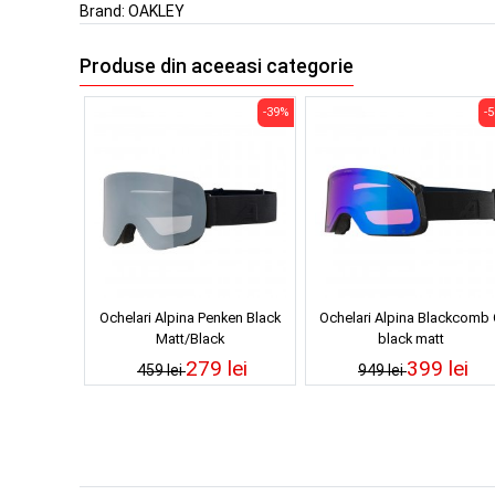
Brand:
OAKLEY
Produse din aceeasi categorie
-39%
-
Ochelari Alpina Penken Black
Ochelari Alpina Blackcomb
Matt/Black
black matt
279 lei
399 lei
459 lei
949 lei