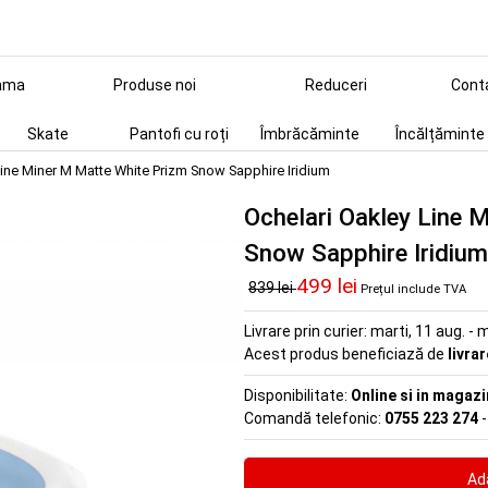
ama
Produse noi
Reduceri
Cont
Skate
Pantofi cu roți
Îmbrăcăminte
Încălțăminte
Line Miner M Matte White Prizm Snow Sapphire Iridium
Ochelari Oakley Line 
Snow Sapphire Iridium
499 lei
839 lei
Prețul include TVA
Livrare prin curier:
marti, 11 aug. - m
Acest produs beneficiază de
livra
Disponibilitate:
Online si in magazi
Comandă telefonic:
0755 223 274
-