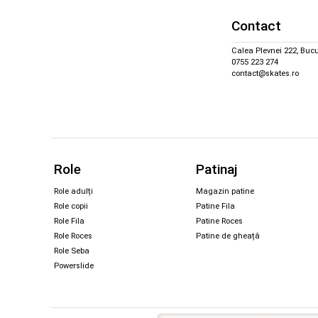
Contact
Calea Plevnei 222, Bucu
0755 223 274
contact@skates.ro
Role
Patinaj
Role adulți
Magazin patine
Role copii
Patine Fila
Role Fila
Patine Roces
Role Roces
Patine de gheață
Role Seba
Powerslide