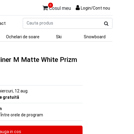
0
Cosul meu
Login/Cont nou
Cauta
act
produs
Ochelari de soare
Ski
Snowboard
Miner M Matte White Prizm
iercuri, 12 aug.
re gratuită
n
 Între orele de program