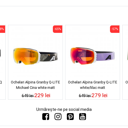
58%
-65%
-57%
 Q
Ochelari Alpina Granby Q-LITE
Ochelari Alpina Granby Q-LITE
O
Michael Cina white matt
white/lilac matt
229 lei
279 lei
649 lei
649 lei
Urmărește-ne pe social media