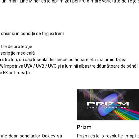
mensiuni mari, Line Miner este optimizat pentru o mare varietate de feț
hiar și în condiții de frig extrem
tile de protecție
escripție medicală
ei straturi, cu căptușeală din fleece polar care elimină umiditatea
00% împotriva UVA / UVB / UVC și a luminii albastre dăunătoare de până 
re F3 anti-ceață
Prizm
ite doar ochelarilor Oakley sa
Prizm este o revolutie in opti