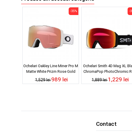
-35%
-
Ochelari Oakley Line Miner Pro M
Ochelari Smith 4D Mag XL Bl
Matte White Prizm Rose Gold
ChromaPop PhotoChromic R
Iridium 24/25
Mirror 24/25
989 lei
1,229 lei
1,529 lei
1,889 lei
Contact