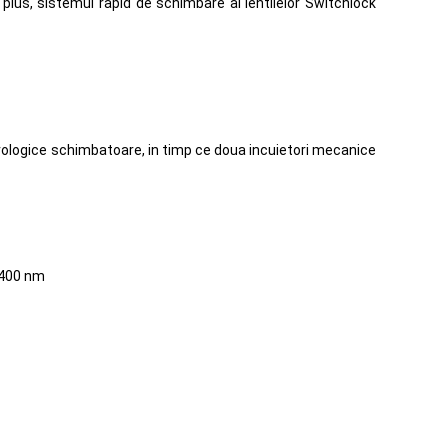
 plus, sistemul rapid de schimbare al lentilelor Switchlock
orologice schimbatoare, in timp ce doua incuietori mecanice
a 400 nm