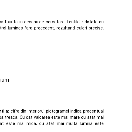
ca faurita in decenii de cercetare. Lentilele dotate cu
rol luminos fara precedent, rezultand culori precise,
dium
tila:
cifra din interiorul pictogramei indica procentual
 sa treaca. Cu cat valoarea este mai mare cu atat mai
cat este mai mica, cu atat mai multa lumina este