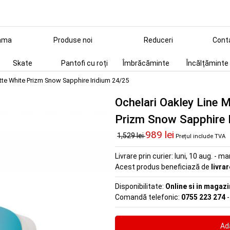
ama
Produse noi
Reduceri
Cont
Skate
Pantofi cu roți
Îmbrăcăminte
Încălțăminte
tte White Prizm Snow Sapphire Iridium 24/25
Ochelari Oakley Line 
Prizm Snow Sapphire 
989 lei
1,529 lei
Prețul include TVA
Livrare prin curier:
luni, 10 aug. - ma
Acest produs beneficiază de
livra
Disponibilitate:
Online si in magazi
Comandă telefonic:
0755 223 274
-