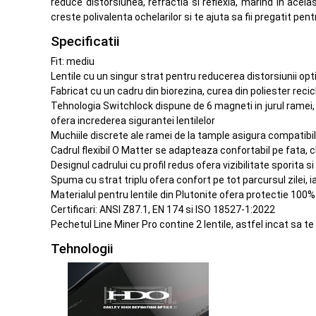
reduce distorsiunea, refractia si reflexia, marind in acel
creste polivalenta ochelarilor si te ajuta sa fii pregatit pen
Specificatii
Fit: mediu
Lentile cu un singur strat pentru reducerea distorsiunii optic
Fabricat cu un cadru din biorezina, curea din poliester recic
Tehnologia Switchlock dispune de 6 magneti in jurul ramei,
ofera increderea sigurantei lentilelor
Muchiile discrete ale ramei de la tample asigura compatibil
Cadrul flexibil O Matter se adapteaza confortabil pe fata, ch
Designul cadrului cu profil redus ofera vizibilitate sporita
Spuma cu strat triplu ofera confort pe tot parcursul zilei,
Materialul pentru lentile din Plutonite ofera protectie 100
Certificari: ANSI Z87.1, EN 174 si ISO 18527-1:2022
Pechetul Line Miner Pro contine 2 lentile, astfel incat sa te
Tehnologii