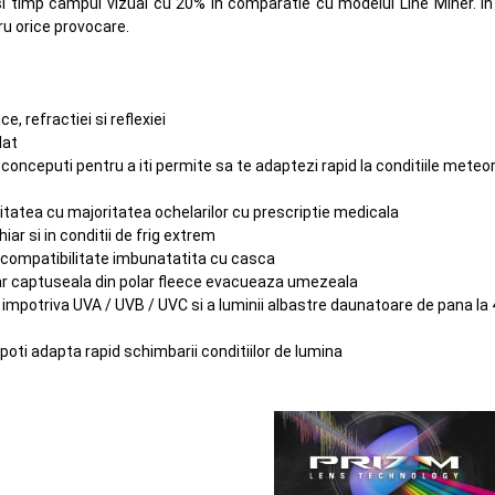
asi timp campul vizual cu 20% in comparatie cu modelul Line Miner. In
tru orice provocare.
e, refractiei si reflexiei
lat
 conceputi pentru a iti permite sa te adaptezi rapid la conditiile mete
itatea cu majoritatea ochelarilor cu prescriptie medicala
iar si in conditii de frig extrem
 si compatibilitate imbunatatita cu casca
 iar captuseala din polar fleece evacueaza umezeala
% impotriva UVA / UVB / UVC si a luminii albastre daunatoare de pana l
 poti adapta rapid schimbarii conditiilor de lumina