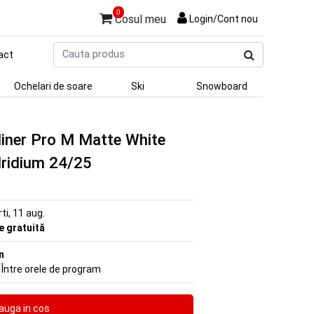
0
Cosul meu
Login/Cont nou
Cauta
act
produs
Ochelari de soare
Ski
Snowboard
Miner Pro M Matte White
Iridium 24/25
rti, 11 aug.
re gratuită
n
 Între orele de program