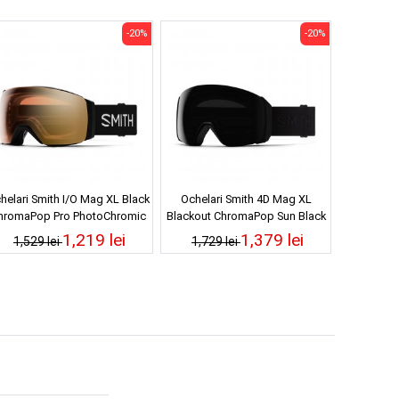
-20%
-20%
helari Smith I/O Mag XL Black
Ochelari Smith 4D Mag XL
hromaPop Pro PhotoChromic
Blackout ChromaPop Sun Black
Gold Mirror 24/25
24/25
1,219 lei
1,379 lei
1,529 lei
1,729 lei