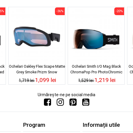
35%
-36%
-20%
ack
Ochelari Oakley Flex Scape Matte
Ochelari Smith I/O Mag Black
Oc
ed
Grey Smoke Prizm Snow
ChromaPop Pro PhotoChromic
C
Sapphire
Blue Mirror 24/25
1,099 lei
1,219 lei
1,719 lei
1,529 lei
Urmărește-ne pe social media
Program
Informații utile