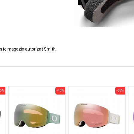
este magazin autorizat Smith
35%
-40%
-35%