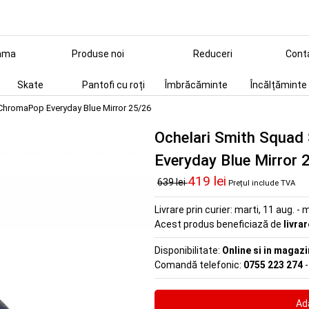
ama
Produse noi
Reduceri
Cont
Skate
Pantofi cu roți
Îmbrăcăminte
Încălțăminte
ChromaPop Everyday Blue Mirror 25/26
Ochelari Smith Squa
Everyday Blue Mirror 
419 lei
639 lei
Prețul include TVA
Livrare prin curier:
marti, 11 aug. - m
Acest produs beneficiază de
livra
Disponibilitate:
Online si in magazi
Comandă telefonic:
0755 223 274
-