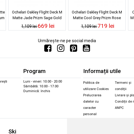
tte
Ochelari Oakley Flight Deck M
Ochelari Oakley Flight Deck M
O
ium
Matte Jade Prizm Sage Gold
Matte Cool Grey Prizm Rose
M
Iridium
Gold Iridium
669 lei
719 lei
1,109 lei
1,109 lei
Urmărește-ne pe social media
Program
Informații utile
rești
Luni - vineri: 10.00 - 20.00
Politica de
Termeni și
Sâmbătă: 10.00 - 17.00
utilizare Cookies
condiții
Duminică: închis
Prelucrarea
Livrare și pl
datelor cu
Condiții de 
caracter
ANPC
personal
Sc
Ski
Snowboard