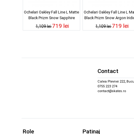
Ochelari Oakley Fall Line L Matte
Ochelari Oakley Fall Line L Ma
Black Prizm Snow Sapphire
Black Prizm Snow Argon Irid
Iridium 23/24
23/24
719 lei
719 lei
1,109 lei
1,109 lei
Contact
Calea Plevnei 222, Bucu
0755 223 274
contact@skates.ro
Role
Patinaj