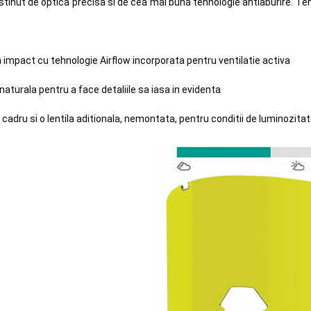
stinut de optica precisa si de cea mai buna tehnologie antiaburire. T
la impact cu tehnologie Airflow incorporata pentru ventilatie activa
turala pentru a face detaliile sa iasa in evidenta
 cadru si o lentila aditionala, nemontata, pentru conditii de luminozit