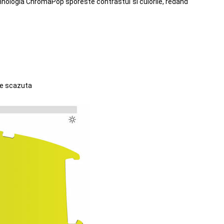
ehnologia ChromaPop sporeste contrastul si culorile, redand
ate scazuta