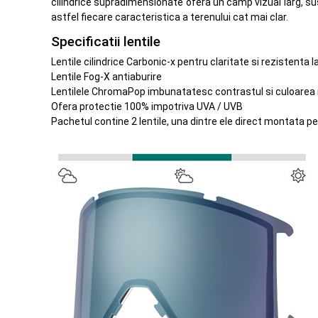
cilindrice supradimensionate ofera un camp vizual larg, su
astfel fiecare caracteristica a terenului cat mai clar.
Specificatii lentile
Lentile cilindrice Carbonic-x pentru claritate si rezistenta 
Lentile Fog-X antiaburire
Lentilele ChromaPop imbunatatesc contrastul si culoarea na
Ofera protectie 100% impotriva UVA / UVB
Pachetul contine 2 lentile, una dintre ele direct montata pe