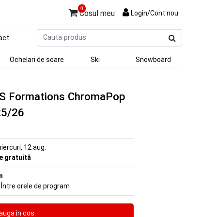
0
Cosul meu
Login/Cont nou
Cauta
act
produs
Ochelari de soare
Ski
Snowboard
d S Formations ChromaPop
25/26
iercuri, 12 aug.
re gratuită
n
 Între orele de program