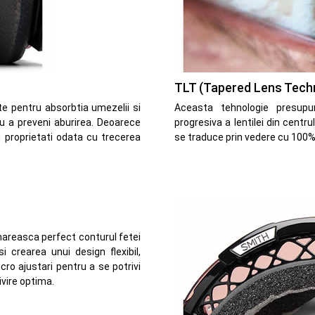
TLT (Tapered Lens Tech
e pentru absorbtia umezelii si
Aceasta tehnologie presupu
 a preveni aburirea. Deoarece
progresiva a lentilei din centr
in proprietati odata cu trecerea
se traduce prin vedere cu 100%
mareasca perfect conturul fetei
si crearea unui design flexibil,
o ajustari pentru a se potrivi
ivire optima.