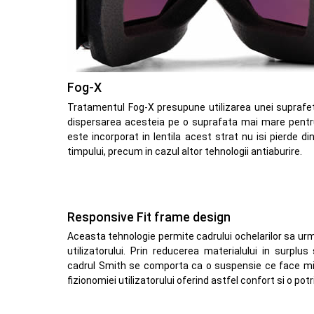
Fog-X
Tratamentul Fog-X presupune utilizarea unei suprafet
dispersarea acesteia pe o suprafata mai mare pentru
este incorporat in lentila acest strat nu isi pierde d
timpului, precum in cazul altor tehnologii antiaburire.
Responsive Fit frame design
Aceasta tehnologie permite cadrului ochelarilor sa ur
utilizatorului. Prin reducerea materialului in surplus 
cadrul Smith se comporta ca o suspensie ce face micr
fizionomiei utilizatorului oferind astfel confort si o potr