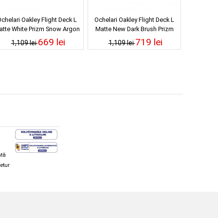
chelari Oakley Flight Deck L
Ochelari Oakley Flight Deck L
atte White Prizm Snow Argon
Matte New Dark Brush Prizm
Iridium 23/24
Sage Gold Iridium
669 lei
719 lei
1,109 lei
1,109 lei
ată
retur
hi și snowboard
Diverse