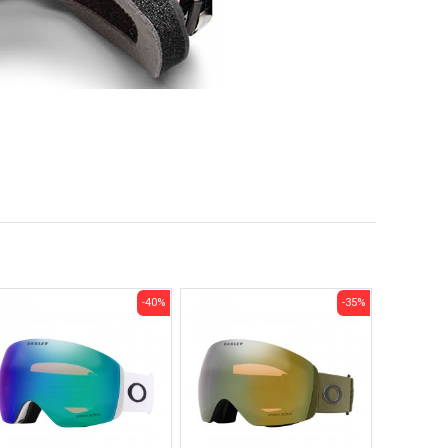
-40%
-35%