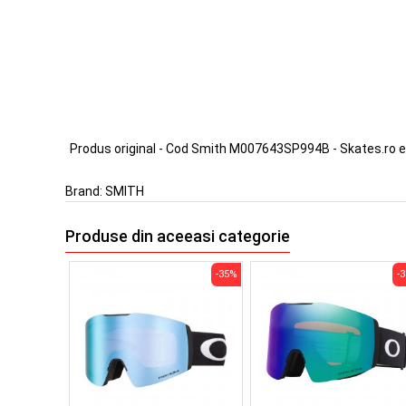
Produs original - Cod Smith M007643SP994B - Skates.ro 
Brand:
SMITH
Produse din aceeasi categorie
-35%
-