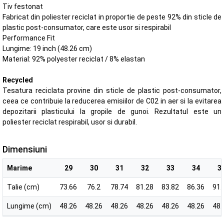
Tiv festonat
Fabricat din poliester reciclat in proportie de peste 92% din sticle de
plastic post-consumator, care este usor si respirabil
Performance Fit
Lungime: 19 inch (48.26 cm)
Material: 92% polyester reciclat / 8% elastan
Recycled
Tesatura reciclata provine din sticle de plastic post-consumator,
ceea ce contribuie la reducerea emisiilor de C02 in aer si la evitarea
depozitarii plasticului la gropile de gunoi. Rezultatul este un
poliester reciclat respirabil, usor si durabil.
Dimensiuni
Marime
29
30
31
32
33
34
3
Talie (cm)
73.66
76.2
78.74
81.28
83.82
86.36
91.
Lungime (cm)
48.26
48.26
48.26
48.26
48.26
48.26
48.