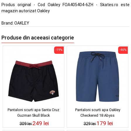
Produs original - Cod Oakley FOA405404-6ZH - Skates.ro este
magazin autorizat Oakley
Brand:
OAKLEY
Produse din aceeasi categorie
-19%
-46%
Pantaloni scurti apa Santa Cruz
Pantaloni scurti apa Oakley
Guzman Skull Black
Checkered 18 Abyss
249 lei
179 lei
309 lei
329 lei