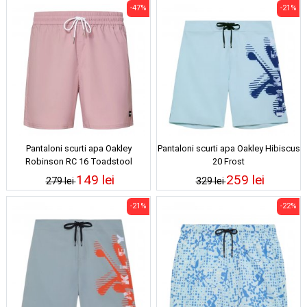
-47%
-21%
Pantaloni scurti apa Oakley
Pantaloni scurti apa Oakley Hibiscus
Robinson RC 16 Toadstool
20 Frost
149 lei
259 lei
279 lei
329 lei
-21%
-22%