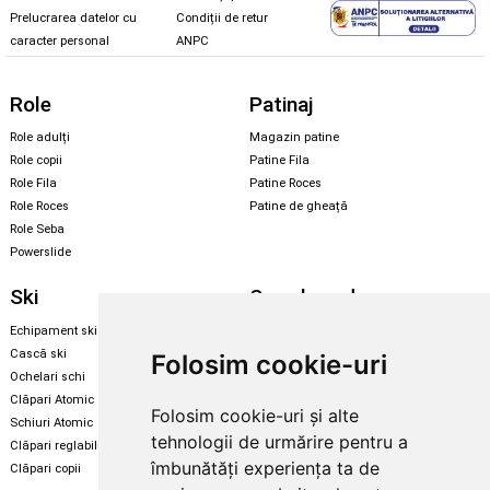
Prelucrarea datelor cu
Condiții de retur
caracter personal
ANPC
Role
Patinaj
Role adulți
Magazin patine
Role copii
Patine Fila
Role Fila
Patine Roces
Role Roces
Patine de gheață
Role Seba
Powerslide
Ski
Snowboard
Echipament ski
Magazin snowboard
Cască ski
Echipament snowboard
Folosim cookie-uri
Ochelari schi
Legături Rome SDS
Clăpari Atomic
Folosim cookie-uri și alte
Skate & longboard
Schiuri Atomic
tehnologii de urmărire pentru a
Clăpari reglabili
Santa Cruz
îmbunătăți experiența ta de
Clăpari copii
Enuff Skateboards