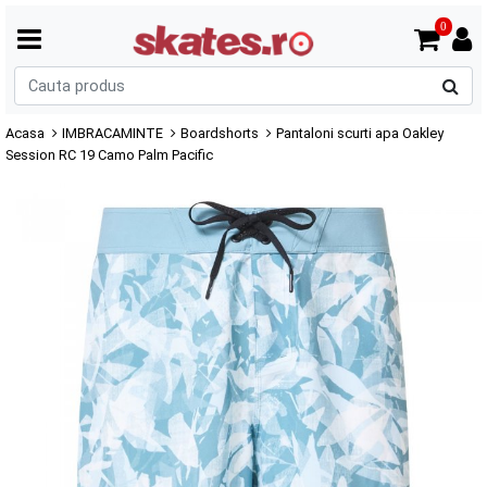
0
C
p
Acasa
IMBRACAMINTE
Boardshorts
Pantaloni scurti apa Oakley
Session RC 19 Camo Palm Pacific