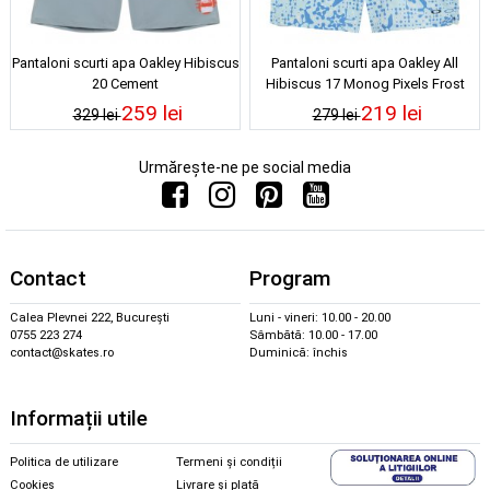
Pantaloni scurti apa Oakley Hibiscus
Pantaloni scurti apa Oakley All
20 Cement
Hibiscus 17 Monog Pixels Frost
259 lei
219 lei
329 lei
279 lei
Urmărește-ne pe social media
Contact
Program
Calea Plevnei 222, București
Luni - vineri: 10.00 - 20.00
0755 223 274
Sâmbătă: 10.00 - 17.00
contact@skates.ro
Duminică: închis
Informații utile
Politica de utilizare
Termeni și condiții
Cookies
Livrare și plată