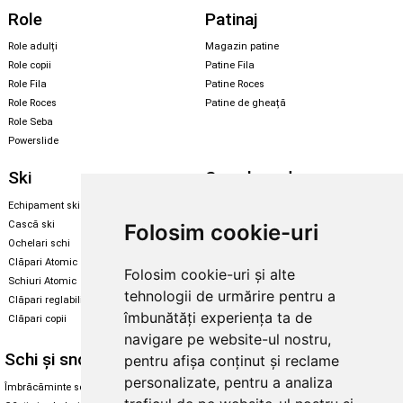
Role
Patinaj
Role adulți
Magazin patine
Role copii
Patine Fila
Role Fila
Patine Roces
Role Roces
Patine de gheață
Role Seba
Powerslide
Ski
Snowboard
Echipament ski
Magazin snowboard
Cască ski
Echipament snowboard
Folosim cookie-uri
Ochelari schi
Legături Rome SDS
Clăpari Atomic
Folosim cookie-uri și alte
Skate & longboard
Schiuri Atomic
tehnologii de urmărire pentru a
Clăpari reglabili
Santa Cruz
îmbunătăți experiența ta de
Clăpari copii
Enuff Skateboards
navigare pe website-ul nostru,
Schi și snowboard
Diverse
pentru afișa conținut și reclame
personalizate, pentru a analiza
Îmbrăcăminte schi și snowboard
Cum aleg rolele