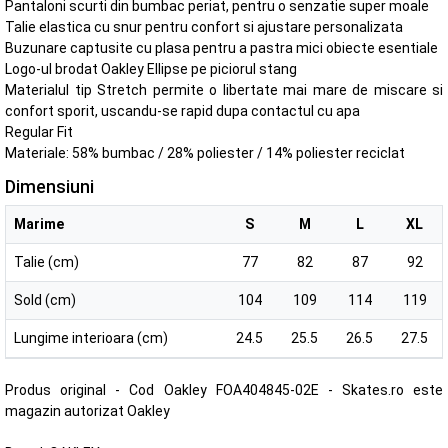
Pantaloni scurti din bumbac periat, pentru o senzatie super moale
Talie elastica cu snur pentru confort si ajustare personalizata
Buzunare captusite cu plasa pentru a pastra mici obiecte esentiale
Logo-ul brodat Oakley Ellipse pe piciorul stang
Materialul tip Stretch permite o libertate mai mare de miscare si
confort sporit, uscandu-se rapid dupa contactul cu apa
Regular Fit
Materiale: 58% bumbac / 28% poliester / 14% poliester reciclat
Dimensiuni
Marime
S
M
L
XL
Talie (cm)
77
82
87
92
Sold (cm)
104
109
114
119
Lungime interioara (cm)
24.5
25.5
26.5
27.5
Produs original - Cod Oakley FOA404845-02E - Skates.ro este
magazin autorizat Oakley