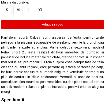
Mărimi disponibile:
S
M
L
XL
Pantalonii scurti Oakley sunt alegerea perfecta pentru zilele
petrecute la piscina, escapadele de weekend, iesirile la brunch sau
plimbarile relaxate spre plaja. Parte colectia sezoniera, modelul
Relax Short 2.0 este realizat dintr-un amestec de bumbac si
poliester ce include materiale reciclate, oferind confort si un impact
mai redus asupra mediului. Croiala lejera este completata de talia
elastica cu snur reglabil, care permite ajustarea perfecta pe corp,
iar buzunarele captusite cu mesh asigura o ventilatie optima si un
plus de confort in zilele calduroase. Versatili si usor de asortat,
acesti pantaloni scurti se potrivesc ideal cu alte piese casual pentru
un look modern, relaxat si plin de incredere, potrivit oriunde alegi sa
mergi.
Specificatii