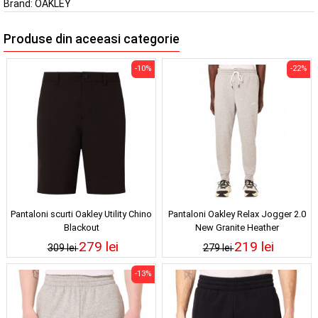
Brand:
OAKLEY
Produse din aceeasi categorie
-10%
-22%
Pantaloni scurti Oakley Utility Chino
Pantaloni Oakley Relax Jogger 2.0
Blackout
New Granite Heather
279 lei
219 lei
309 lei
279 lei
-13%