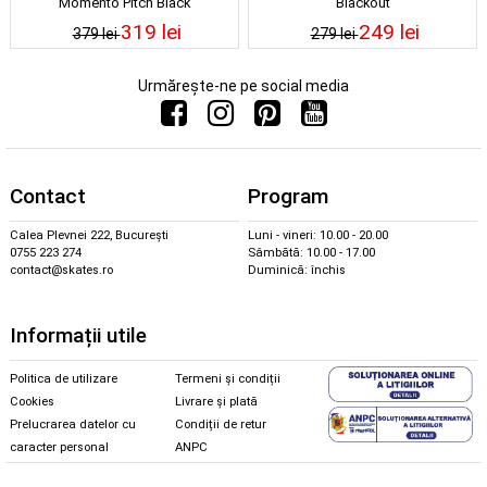
Momento Pitch Black
Blackout
319 lei
249 lei
379 lei
279 lei
Urmărește-ne pe social media
Contact
Program
Calea Plevnei 222, București
Luni - vineri: 10.00 - 20.00
0755 223 274
Sâmbătă: 10.00 - 17.00
contact@skates.ro
Duminică: închis
Informații utile
Politica de utilizare
Termeni și condiții
Cookies
Livrare și plată
Prelucrarea datelor cu
Condiții de retur
caracter personal
ANPC