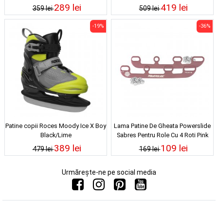
289 lei
419 lei
359 lei
509 lei
-19%
-36%
Patine copii Roces Moody Ice X Boy
Lama Patine De Gheata Powerslide
Black/Lime
Sabres Pentru Role Cu 4 Roti Pink
389 lei
109 lei
479 lei
169 lei
Urmărește-ne pe social media