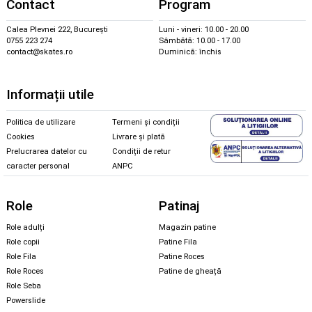
Contact
Program
Calea Plevnei 222, București
Luni - vineri: 10.00 - 20.00
0755 223 274
Sâmbătă: 10.00 - 17.00
contact@skates.ro
Duminică: închis
Informații utile
Politica de utilizare
Termeni și condiții
Cookies
Livrare și plată
Prelucrarea datelor cu
Condiții de retur
caracter personal
ANPC
Role
Patinaj
Role adulți
Magazin patine
Role copii
Patine Fila
Role Fila
Patine Roces
Role Roces
Patine de gheață
Role Seba
Powerslide