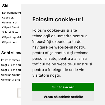
Ski
Snowboard
Echipament ski
Magazin snowboard
Folosim cookie-uri
Cască ski
Echipament snowboard
Ochelari schi
Legături Rome SDS
Clăpari Atomic
Folosim cookie-uri și alte
Skate & longboard
Schiuri Atomic
tehnologii de urmărire pentru a
Clăpari reglabili
Santa Cruz
îmbunătăți experiența ta de
Clăpari copii
Enuff Skateboards
navigare pe website-ul nostru,
Schi și snowboard
Diverse
pentru afișa conținut și reclame
personalizate, pentru a analiza
Îmbrăcăminte schi și snowboard
Cum aleg rolele
traficul de pe website-ul nostru și
Căști și ochelari de iarnă
Cum aleg ochelarii
pentru a înțelege de unde vin
Căști și ochelari Alpina
Ochelari de soare Oakley
vizitatorii noștri.
Ochelari Oakley
Ochelari de soare Alpina
Ochelari Alpina
Intretinere manusi
Sunt de acord
Vreau să schimb setările
Copyright © 2026 Skates.ro | SC Zmart Skating SRL