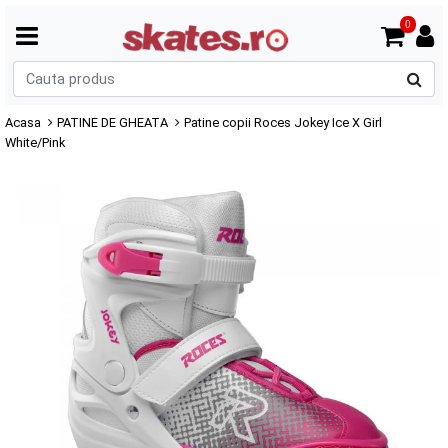
0
C
p
Acasa
PATINE DE GHEATA
Patine copii Roces Jokey Ice X Girl
White/Pink