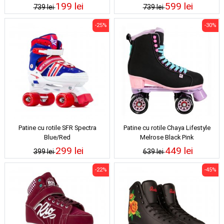
199 lei
599 lei
739 lei
739 lei
-25%
-30%
Patine cu rotile SFR Spectra
Patine cu rotile Chaya Lifestyle
Blue/Red
Melrose Black Pink
299 lei
449 lei
399 lei
639 lei
-22%
-45%