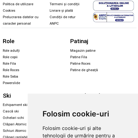
Politica de utilizare
Termeni și condiții
Cookies
Livrare și plată
Prelucrarea datelor cu
Condiții de retur
caracter personal
ANPC
Role
Patinaj
Role adulți
Magazin patine
Role copii
Patine Fila
Role Fila
Patine Roces
Role Roces
Patine de gheață
Role Seba
Powerslide
Ski
Snowboard
Echipament ski
Magazin snowboard
Folosim cookie-uri
Cască ski
Echipament snowboard
Ochelari schi
Legături Rome SDS
Clăpari Atomic
Folosim cookie-uri și alte
Skate & longboard
Schiuri Atomic
tehnologii de urmărire pentru a
Clăpari reglabili