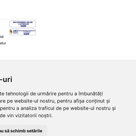
ată
retur
hi și snowboard
Diverse
-uri
ăcăminte schi și snowboard
Cum aleg rolele
i și ochelari de iarnă
Cum aleg ochelarii
lte tehnologii de urmărire pentru a îmbunătăți
i și ochelari Alpina
Ochelari de soare Oakley
re pe website-ul nostru, pentru afișa conținut și
lari Oakley
Ochelari de soare Alpina
lari Alpina
Intretinere manusi
pentru a analiza traficul de pe website-ul nostru și
e vin vizitatorii noștri.
u să schimb setările