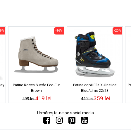
-9%
-16%
-20%
rey
Patine Roces Suede Eco-Fur
Patine copii Fila X-One Ice
P
Brown
Blue/Lime 22/23
419 lei
359 lei
499 lei
449 lei
Urmărește-ne pe social media