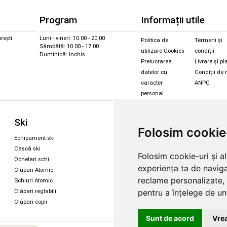
Program
Informații utile
rești
Luni - vineri: 10.00 - 20.00
Politica de
Termeni și
Sâmbătă: 10.00 - 17.00
utilizare Cookies
condiții
Duminică: închis
Prelucrarea
Livrare și pl
datelor cu
Condiții de 
caracter
ANPC
personal
Sc
Ski
Snowboard
Folosim cookie
Îmbr
Echipament ski
Magazin snowboard
Cășt
Cască ski
Echipament snowboard
Folosim cookie-uri și a
Cășt
Ochelari schi
Legături Rome SDS
experiența ta de naviga
Oche
Clăpari Atomic
Skate & longboard
Oche
reclame personalizate, 
Schiuri Atomic
pentru a înțelege de und
Clăpari reglabili
Santa Cruz
Clăpari copii
Enuff Skateboards
Sunt de acord
Vrea