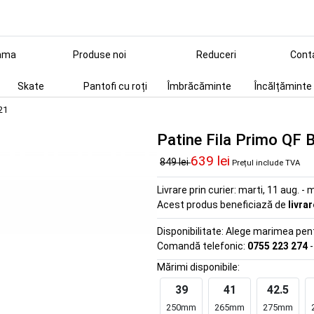
ama
Produse noi
Reduceri
Cont
Skate
Pantofi cu roți
Îmbrăcăminte
Încălțăminte
21
Patine Fila Primo QF
639 lei
849 lei
Prețul include TVA
Livrare prin curier:
marti, 11 aug. - m
Acest produs beneficiază de
livra
Disponibilitate:
Alege marimea pentr
Comandă telefonic:
0755 223 274
-
Mărimi disponibile:
39
41
42.5
250mm
265mm
275mm