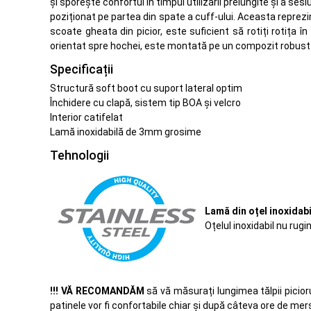
și sporește confortul în timpul utilizării prelungite și a
poziționat pe partea din spate a cuff-ului. Aceasta reprezi
scoate gheata din picior, este suficient să rotiți rotița î
orientat spre hochei, este montată pe un compozit robust 
Specificații
Structură soft boot cu suport lateral optim
Închidere cu clapă, sistem tip BOA și velcro
Interior catifelat
Lamă inoxidabilă de 3mm grosime
Tehnologii
Lamă din oțel inoxidabi
Oțelul inoxidabil nu rug
!!! VĂ RECOMANDĂM
să vă măsurați lungimea tălpii picior
patinele vor fi confortabile chiar și după câteva ore de mer