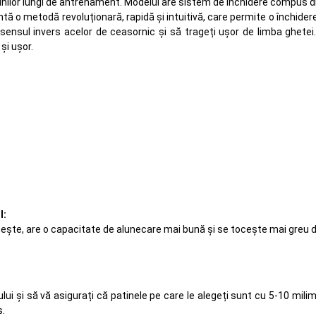
 sesiunilor lungi de antrenament. Modelul are sistem de închidere compu
ntă o metodă revoluționară, rapidă și intuitivă, care permite o închide
n sensul invers acelor de ceasornic și să trageți ușor de limba ghetei.
și ușor.
l:
inește, are o capacitate de alunecare mai bună și se tocește mai greu dec
ului și să vă asigurați că patinele pe care le alegeți sunt cu 5-10 mi
s.