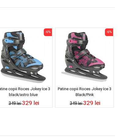
-6%
-6%
atine copii Roces Jokey Ice 3
Patine copii Roces Jokey Ice 3
black/astro blue
Black/Pink
329 lei
329 lei
349 lei
349 lei