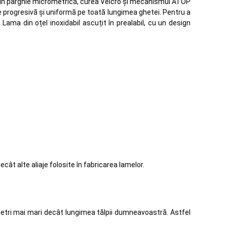
s din pârghie micrometrică, curea Velcro și mecanismul ATOP
re progresivă și uniformă pe toată lungimea ghetei. Pentru a
 Lama din oțel inoxidabil ascuțit în prealabil, cu un design
ât alte aliaje folosite în fabricarea lamelor.
limetri mai mari decât lungimea tălpii dumneavoastră. Astfel