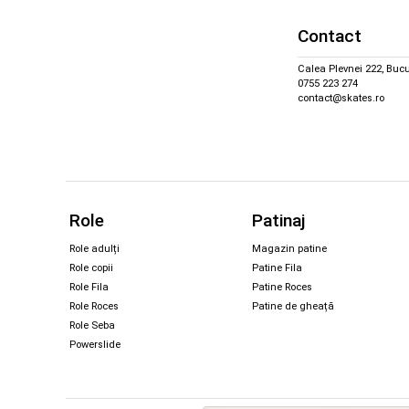
Contact
Calea Plevnei 222, Bucu
0755 223 274
contact@skates.ro
Role
Patinaj
Role adulți
Magazin patine
Role copii
Patine Fila
Role Fila
Patine Roces
Role Roces
Patine de gheață
Role Seba
Powerslide