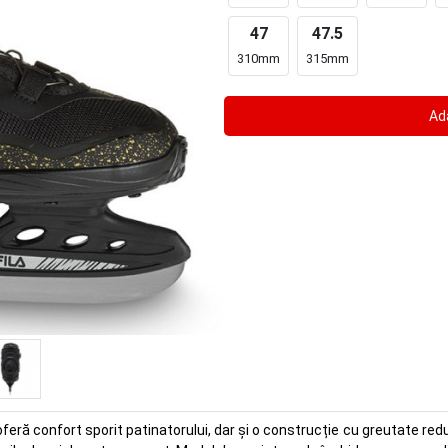
47
47.5
310mm
315mm
oferă confort sporit patinatorului, dar și o construcție cu greutate 