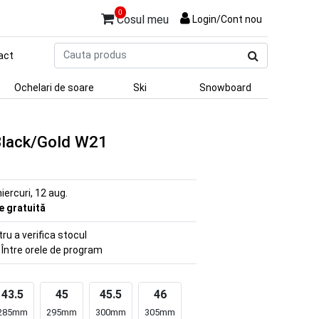
0
Cosul meu
Login/Cont nou
Cauta
act
produs
Ochelari de soare
Ski
Snowboard
 Black/Gold W21
iercuri, 12 aug.
re gratuită
u a verifica stocul
 Între orele de program
43.5
45
45.5
46
285mm
295mm
300mm
305mm