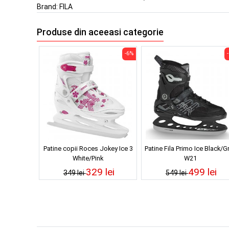
Brand:
FILA
Produse din aceeasi categorie
-6%
Patine copii Roces Jokey Ice 3
Patine Fila Primo Ice Black/G
White/Pink
W21
329 lei
499 lei
349 lei
549 lei