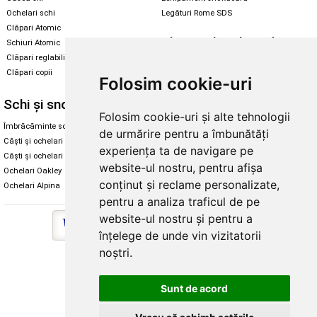
Ochelari schi
Legături Rome SDS
Clăpari Atomic
Skate & longboard
Schiuri Atomic
Clăpari reglabili
Santa Cruz
Clăpari copii
Folosim cookie-uri
Enuff Skateboards
Schi și snowboard
Diverse
Folosim cookie-uri și alte tehnologii
Îmbrăcăminte schi și snowboard
Cum aleg rolele
de urmărire pentru a îmbunătăți
Căști și ochelari de iarnă
Cum aleg ochelarii
experiența ta de navigare pe
Căști și ochelari Alpina
Ochelari de soare Oakley
website-ul nostru, pentru afișa
Ochelari Oakley
Ochelari de soare Alpina
conținut și reclame personalizate,
Ochelari Alpina
Intretinere manusi
pentru a analiza traficul de pe
website-ul nostru și pentru a
înțelege de unde vin vizitatorii
noștri.
Copyright © 2026 Skates.ro | SC Zmart Skating SRL
Sunt de acord