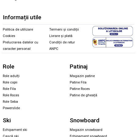
Informații utile
Politica de utilizare
Termeni și condiții
Cookies
Livrare și plată
Prelucrarea datelor cu
Condiții de retur
caracter personal
ANPC
Role
Patinaj
Role adulți
Magazin patine
Role copii
Patine Fila
Role Fila
Patine Roces
Role Roces
Patine de gheață
Role Seba
Powerslide
Ski
Snowboard
Echipament ski
Magazin snowboard
Cască ski
Echipament snowboard