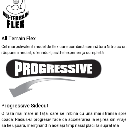
All Terrain Flex
Cel mai polivalent model de flex care combină semnătura Nitro cu un
răspuns imediat, oferindu-ți astfel experiența completă.
Progressive Sidecut
O rază mai mare în față, care se îmbină cu una mai strânsă spre
coadă: Radius-ul progresiv face ca accelerarea la ieșirea din viraje
să fie ușoară, menținând în același timp nasul plăcii la suprafață