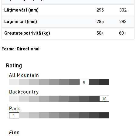
Lățime vârf (mm)
295
302
Lățime tail (mm)
285
293
Greutate potrivită (kg)
50+
60+
Forma: Directional
Rating