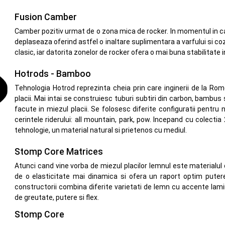
Fusion Camber
Camber pozitiv urmat de o zona mica de rocker. In momentul in c
deplaseaza oferind astfel o inaltare suplimentara a varfului si c
clasic, iar datorita zonelor de rocker ofera o mai buna stabilitate 
Hotrods - Bamboo
Tehnologia Hotrod reprezinta cheia prin care inginerii de la Ro
placii. Mai intai se construiesc tuburi subtiri din carbon, bambus s
facute in miezul placii. Se folosesc diferite configuratii pentru n
cerintele riderului: all mountain, park, pow. Incepand cu colecti
tehnologie, un material natural si prietenos cu mediul.
Stomp Core Matrices
Atunci cand vine vorba de miezul placilor lemnul este materialul 
de o elasticitate mai dinamica si ofera un raport optim putere
constructorii combina diferite varietati de lemn cu accente lamin
de greutate, putere si flex.
Stomp Core