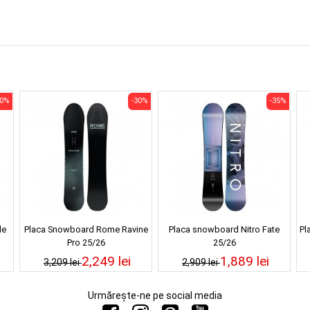
30%
-30%
-35%
le
Placa Snowboard Rome Ravine
Placa snowboard Nitro Fate
Pl
Pro 25/26
25/26
2,249 lei
1,889 lei
3,209 lei
2,909 lei
Urmărește-ne pe social media