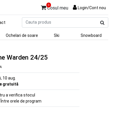
0
Cosul meu
Login/Cont nou
Cauta
act
produs
Ochelari de soare
Ski
Snowboard
me Warden 24/25
VA
ni, 10 aug.
re gratuită
u a verifica stocul
 Între orele de program