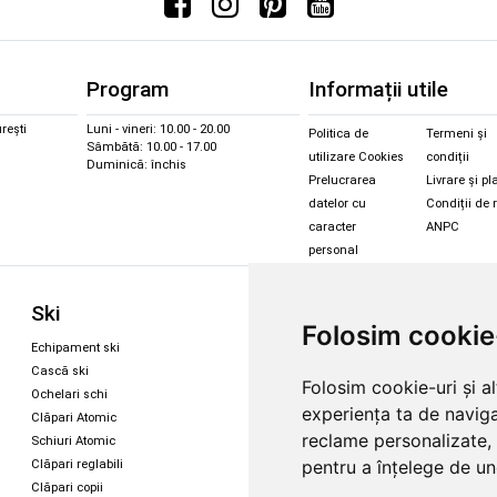
Program
Informații utile
rești
Luni - vineri: 10.00 - 20.00
Politica de
Termeni și
Sâmbătă: 10.00 - 17.00
utilizare Cookies
condiții
Duminică: închis
Prelucrarea
Livrare și pl
datelor cu
Condiții de 
caracter
ANPC
personal
Sc
Ski
Snowboard
Folosim cookie
Îmbr
Echipament ski
Magazin snowboard
Cășt
Cască ski
Echipament snowboard
Folosim cookie-uri și a
Cășt
Ochelari schi
Legături Rome SDS
experiența ta de naviga
Oche
Clăpari Atomic
Skate & longboard
Oche
reclame personalizate, 
Schiuri Atomic
pentru a înțelege de und
Clăpari reglabili
Santa Cruz
Clăpari copii
Enuff Skateboards