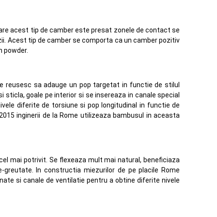
are acest tip de camber este presat zonele de contact se
ozii. Acest tip de camber se comporta ca un camber pozitiv
in powder.
me reusesc sa adauge un pop targetat in functie de stilul
i sticla, goale pe interior si se insereaza in canale special
ivele diferite de torsiune si pop longitudinal in functie de
a 2015 inginerii de la Rome utilizeaza bambusul in aceasta
cel mai potrivit. Se flexeaza mult mai natural, beneficiaza
-greutate. In constructia miezurilor de pe placile Rome
ate si canale de ventilatie pentru a obtine diferite nivele