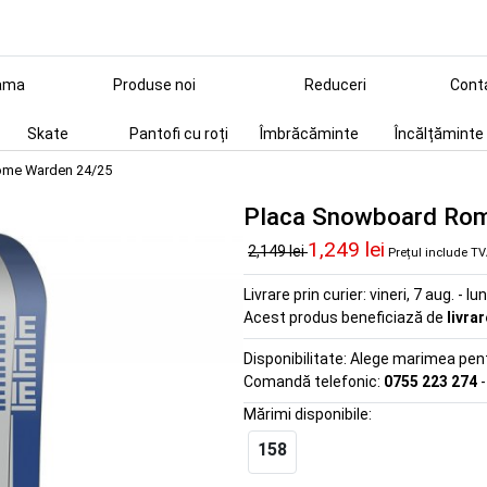
ama
Produse noi
Reduceri
Cont
Skate
Pantofi cu roți
Îmbrăcăminte
Încălțăminte
ome Warden 24/25
Placa Snowboard Ro
1,249 lei
2,149 lei
Prețul include T
Livrare prin curier:
vineri, 7 aug. - lu
Acest produs beneficiază de
livra
Disponibilitate:
Alege marimea pentr
Comandă telefonic:
0755 223 274
-
Mărimi disponibile:
158