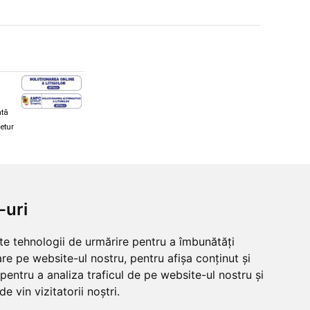
ată
retur
hi și snowboard
Diverse
-uri
ăcăminte schi și snowboard
Cum aleg rolele
i și ochelari de iarnă
Cum aleg ochelarii
lte tehnologii de urmărire pentru a îmbunătăți
i și ochelari Alpina
Ochelari de soare Oakley
re pe website-ul nostru, pentru afișa conținut și
lari Oakley
Ochelari de soare Alpina
lari Alpina
Intretinere manusi
pentru a analiza traficul de pe website-ul nostru și
e vin vizitatorii noștri.