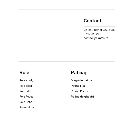
Contact
Calea Plevnei 222, Bucu
0755 223 274
contact@skates.ro
Role
Patinaj
Role adulți
Magazin patine
Role copii
Patine Fila
Role Fila
Patine Roces
Role Roces
Patine de gheață
Role Seba
Powerslide