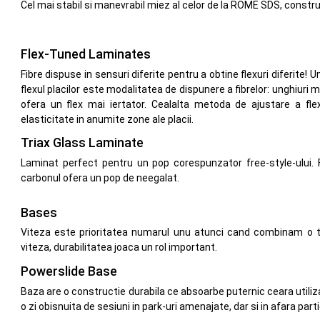
Cel mai stabil si manevrabil miez al celor de la ROME SDS, constru
Flex-Tuned Laminates
Fibre dispuse in sensuri diferite pentru a obtine flexuri diferite!
flexul placilor este modalitatea de dispunere a fibrelor: unghiuri
ofera un flex mai iertator. Cealalta metoda de ajustare a fl
elasticitate in anumite zone ale placii.
Triax Glass Laminate
Laminat perfect pentru un pop corespunzator free-style-ului. Fi
carbonul ofera un pop de neegalat.
Bases
Viteza este prioritatea numarul unu atunci cand combinam o tal
viteza, durabilitatea joaca un rol important.
Powerslide Base
Baza are o constructie durabila ce absoarbe puternic ceara utili
o zi obisnuita de sesiuni in park-uri amenajate, dar si in afara par