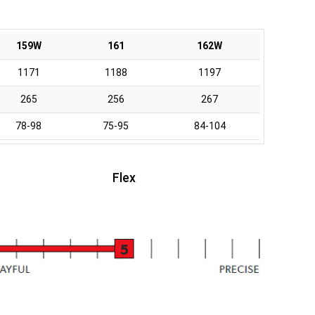
159W
161
162W
1171
1188
1197
265
256
267
78-98
75-95
84-104
Flex