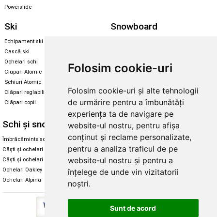
Powerslide
Ski
Snowboard
Echipament ski
Magazin snowboard
Cască ski
Echipament snowboard
Ochelari schi
Legături Rome SDS
Folosim cookie-uri
Clăpari Atomic
Skate & longboard
Schiuri Atomic
Folosim cookie-uri și alte tehnologii
Clăpari reglabili
Santa Cruz
de urmărire pentru a îmbunătăți
Clăpari copii
Enuff Skateboards
experiența ta de navigare pe
Schi și snowboard
Diverse
website-ul nostru, pentru afișa
conținut și reclame personalizate,
Îmbrăcăminte schi și snowboard
Cum aleg rolele
pentru a analiza traficul de pe
Căști și ochelari de iarnă
Cum aleg ochelarii
website-ul nostru și pentru a
Căști și ochelari Alpina
Ochelari de soare Oakley
Ochelari Oakley
Ochelari de soare Alpina
înțelege de unde vin vizitatorii
Ochelari Alpina
Intretinere manusi
noștri.
Sunt de acord