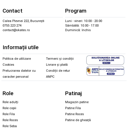
Contact
Program
Calea Plevnei 222, București
Luni - vineri: 10.00 - 20.00
0755 223 274
Sâmbătă: 10.00 - 17.00
contact@skates.ro
Duminică: închis
Informații utile
Politica de utilizare
Termeni și condiții
Cookies
Livrare și plată
Prelucrarea datelor cu
Condiții de retur
caracter personal
ANPC
Role
Patinaj
Role adulți
Magazin patine
Role copii
Patine Fila
Role Fila
Patine Roces
Role Roces
Patine de gheață
Role Seba