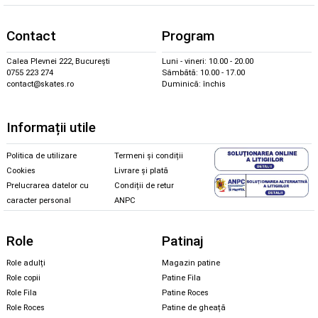
Contact
Program
Calea Plevnei 222, București
Luni - vineri: 10.00 - 20.00
0755 223 274
Sâmbătă: 10.00 - 17.00
contact@skates.ro
Duminică: închis
Informații utile
Politica de utilizare
Termeni și condiții
Cookies
Livrare și plată
Prelucrarea datelor cu
Condiții de retur
caracter personal
ANPC
Role
Patinaj
Role adulți
Magazin patine
Role copii
Patine Fila
Role Fila
Patine Roces
Role Roces
Patine de gheață