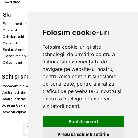
Powerslide
Ski
Snowboard
Echipament ski
Magazin snowboard
Folosim cookie-uri
Cască ski
Echipament snowboard
Ochelari schi
Legături Rome SDS
Clăpari Atomic
Folosim cookie-uri și alte
Skate & longboard
Schiuri Atomic
tehnologii de urmărire pentru a
Clăpari reglabili
Santa Cruz
îmbunătăți experiența ta de
Clăpari copii
Enuff Skateboards
navigare pe website-ul nostru,
Schi și snowboard
Diverse
pentru afișa conținut și reclame
personalizate, pentru a analiza
Îmbrăcăminte schi și snowboard
Cum aleg rolele
traficul de pe website-ul nostru și
Căști și ochelari de iarnă
Cum aleg ochelarii
pentru a înțelege de unde vin
Căști și ochelari Alpina
Ochelari de soare Oakley
vizitatorii noștri.
Ochelari Oakley
Ochelari de soare Alpina
Ochelari Alpina
Intretinere manusi
Sunt de acord
Vreau să schimb setările