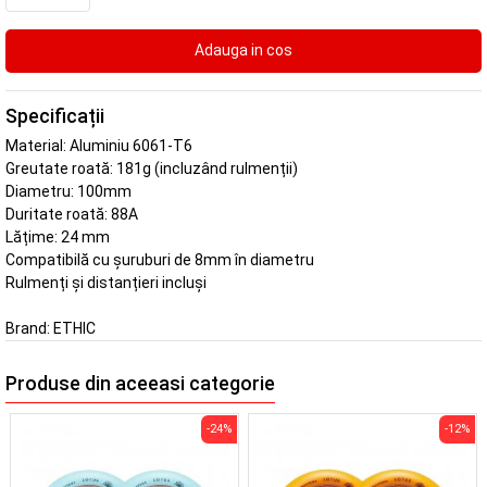
Specificații
Material: Aluminiu 6061-T6
Greutate roată: 181g (incluzând rulmenții)
Diametru: 100mm
Duritate roată: 88A
Lățime: 24 mm
Compatibilă cu șuruburi de 8mm în diametru
Rulmenți și distanțieri incluși
Brand:
ETHIC
Produse din aceeasi categorie
-24%
-12%