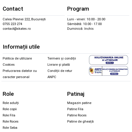
Contact
Program
Calea Plevnei 222, București
Luni - vineri: 10.00 - 20.00
0755 223 274
Sâmbătă: 10.00 - 17.00
contact@skates.ro
Duminică: închis
Informații utile
Politica de utilizare
Termeni și condiții
Cookies
Livrare și plată
Prelucrarea datelor cu
Condiții de retur
caracter personal
ANPC
Role
Patinaj
Role adulți
Magazin patine
Role copii
Patine Fila
Role Fila
Patine Roces
Role Roces
Patine de gheață
Role Seba