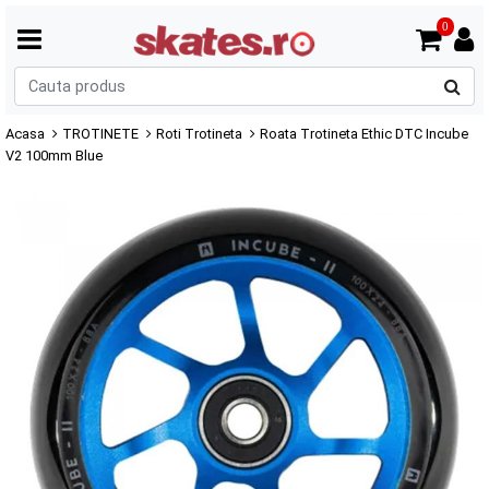
0
C
p
Acasa
TROTINETE
Roti Trotineta
Roata Trotineta Ethic DTC Incube
V2 100mm Blue