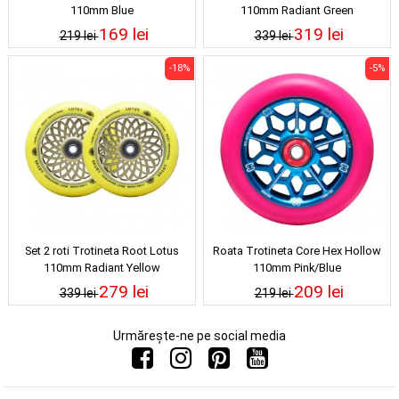
110mm Blue
110mm Radiant Green
169 lei
319 lei
219 lei
339 lei
-18%
-5%
Set 2 roti Trotineta Root Lotus
Roata Trotineta Core Hex Hollow
110mm Radiant Yellow
110mm Pink/Blue
279 lei
209 lei
339 lei
219 lei
Urmărește-ne pe social media