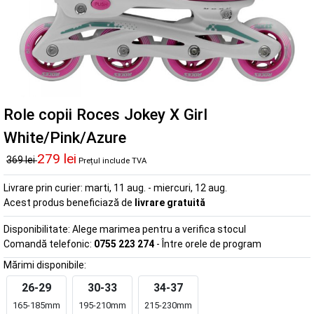
Role copii Roces Jokey X Girl
White/Pink/Azure
279 lei
369 lei
Prețul include TVA
Livrare prin curier:
marti, 11 aug. - miercuri, 12 aug.
Acest produs beneficiază de
livrare gratuită
Disponibilitate:
Alege marimea pentru a verifica stocul
Comandă telefonic:
0755 223 274
- Între orele de program
Mărimi disponibile:
26-29
30-33
34-37
165-185mm
195-210mm
215-230mm