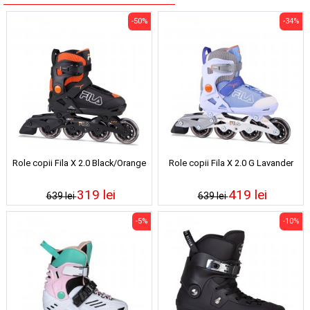
-50%
-34%
Role copii Fila X 2.0 Black/Orange
Role copii Fila X 2.0 G Lavander
319 lei
419 lei
639 lei
639 lei
-5%
-10%