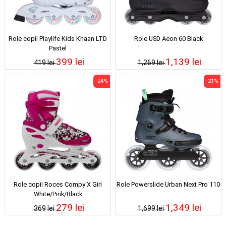
Role copii Playlife Kids Khaan LTD
Role USD Aeon 60 Black
Pastel
399 lei
1,139 lei
419 lei
1,269 lei
-24%
-21%
Role copii Roces Compy X Girl
Role Powerslide Urban Next Pro 110
White/Pink/Black
279 lei
1,349 lei
369 lei
1,699 lei