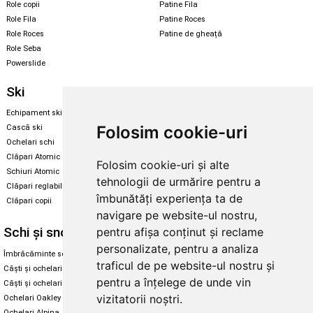
Role copii
Patine Fila
Role Fila
Patine Roces
Role Roces
Patine de gheață
Role Seba
Powerslide
Ski
Snowboard
Echipament ski
Magazin snowboard
Folosim cookie-uri
Cască ski
Echipament snowboard
Ochelari schi
Legături Rome SDS
Clăpari Atomic
Folosim cookie-uri și alte
Skate & longboard
Schiuri Atomic
tehnologii de urmărire pentru a
Clăpari reglabili
Santa Cruz
îmbunătăți experiența ta de
Clăpari copii
Enuff Skateboards
navigare pe website-ul nostru,
Schi și snowboard
Diverse
pentru afișa conținut și reclame
personalizate, pentru a analiza
Îmbrăcăminte schi și snowboard
Cum aleg rolele
traficul de pe website-ul nostru și
Căști și ochelari de iarnă
Cum aleg ochelarii
pentru a înțelege de unde vin
Căști și ochelari Alpina
Ochelari de soare Oakley
vizitatorii noștri.
Ochelari Oakley
Ochelari de soare Alpina
Ochelari Alpina
Intretinere manusi