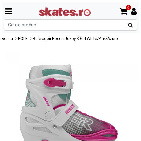
0
C
p
Acasa
ROLE
Role copii Roces Jokey X Girl White/Pink/Azure