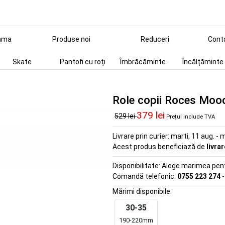
ama
Produse noi
Reduceri
Cont
Skate
Pantofi cu roți
Îmbrăcăminte
Încălțăminte
Role copii Roces Mood
379 lei
529 lei
Prețul include TVA
Livrare prin curier:
marti, 11 aug. - m
Acest produs beneficiază de
livra
Disponibilitate:
Alege marimea pentr
Comandă telefonic:
0755 223 274
-
Mărimi disponibile:
30-35
190-220mm