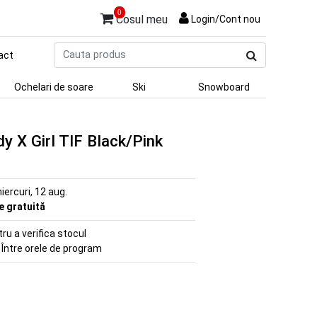
0
Cosul meu
Login/Cont nou
Cauta
act
produs
Ochelari de soare
Ski
Snowboard
y X Girl TIF Black/Pink
iercuri, 12 aug.
re gratuită
u a verifica stocul
 Între orele de program