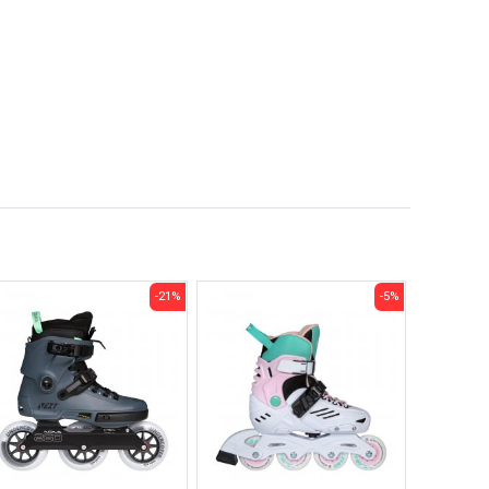
-21%
-5%