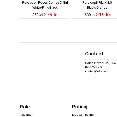
Role copii Roces Compy X Girl
Role copii Fila X 2.0
White/Pink/Black
Black/Orange
279 lei
319 lei
369 lei
639 lei
Contact
Calea Plevnei 222, Bucu
0755 223 274
contact@skates.ro
Role
Patinaj
Role adulți
Magazin patine