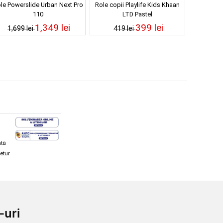
le Powerslide Urban Next Pro
Role copii Playlife Kids Khaan
110
LTD Pastel
1,349 lei
399 lei
1,699 lei
419 lei
ată
retur
hi și snowboard
Diverse
-uri
ăcăminte schi și snowboard
Cum aleg rolele