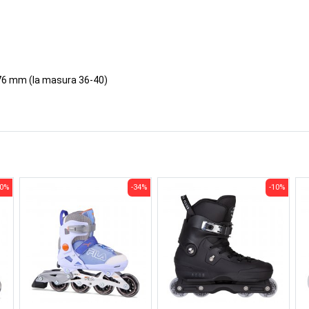
 76 mm (la masura 36-40)
50%
-34%
-10%