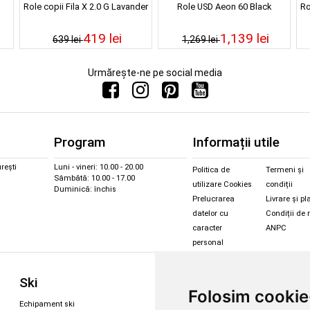
Role copii Fila X 2.0 G Lavander
Role USD Aeon 60 Black
Ro
419 lei
1,139 lei
639 lei
1,269 lei
Urmărește-ne pe social media
Program
Informații utile
rești
Luni - vineri: 10.00 - 20.00
Politica de
Termeni și
Sâmbătă: 10.00 - 17.00
utilizare Cookies
condiții
Duminică: închis
Prelucrarea
Livrare și pl
datelor cu
Condiții de 
caracter
ANPC
personal
Sc
Ski
Snowboard
Folosim cookie
Îmbr
Echipament ski
Magazin snowboard