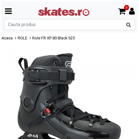
0
C
p
Acasa
ROLE
Role FR XP 80 Black S25