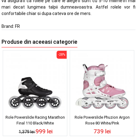
va asigurati ca rolele pe care le alegeti sunt cu 5-10 milimetri mai
mari decat lungimea talpii dumneavoastra. Astfel rolele vor fi
confortabile chiar si dupa cateva ore de mers.
Brand:
FR
Produse din aceeasi categorie
-28%
Role Powerslide Racing Marathon
Role Powerslide Phuzion Argon
Final 110 Black/White
Rose 80 White/Pink
999 lei
739 lei
1,379 lei