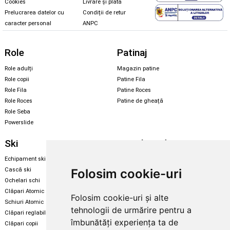
Cookies
Livrare și plată
Prelucrarea datelor cu
Condiții de retur
caracter personal
ANPC
Role
Patinaj
Role adulți
Magazin patine
Role copii
Patine Fila
Role Fila
Patine Roces
Role Roces
Patine de gheață
Role Seba
Powerslide
Ski
Snowboard
Echipament ski
Magazin snowboard
Folosim cookie-uri
Cască ski
Echipament snowboard
Ochelari schi
Legături Rome SDS
Clăpari Atomic
Folosim cookie-uri și alte
Skate & longboard
Schiuri Atomic
tehnologii de urmărire pentru a
Clăpari reglabili
Santa Cruz
îmbunătăți experiența ta de
Clăpari copii
Enuff Skateboards