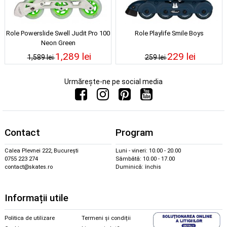
Role Powerslide Swell Judit Pro 100
Role Playlife Smile Boys
Neon Green
1,289 lei
229 lei
1,589 lei
259 lei
Urmărește-ne pe social media
Contact
Program
Calea Plevnei 222, București
Luni - vineri: 10.00 - 20.00
0755 223 274
Sâmbătă: 10.00 - 17.00
contact@skates.ro
Duminică: închis
Informații utile
Politica de utilizare
Termeni și condiții