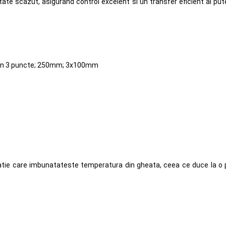
tate scazut, asigurand control excelent si un transfer eficient al p
ty in 3 puncte; 250mm; 3x100mm
atie care imbunatateste temperatura din gheata, ceea ce duce la o p