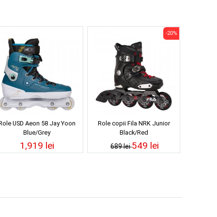
-20%
Role USD Aeon 58 Jay Yoon
Role copii Fila NRK Junior
Blue/Grey
Black/Red
1,919 lei
549 lei
689 lei