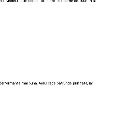
uterii. Modelul este completat de rotile Pheme de 100mm si
erformanta mai buna. Aerul rece patrunde prin fata, iar