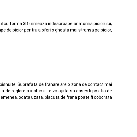
l-ul cu forma 3D urmeaza indeaproape anatomia piciorului,
ape de picior pentru a oferi o gheata mai stransa pe picior,
obisnuite. Suprafata de franare are o zona de contact mai
a de reglare a inaltimii te va ajuta sa gasesti pozitia de
 asemenea, odata uzata, placuta de frana poate fi coborata