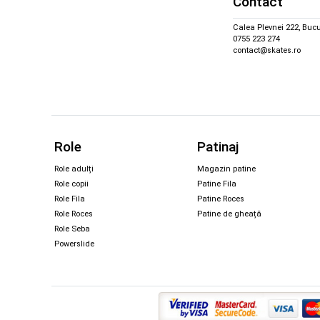
Contact
Calea Plevnei 222, Bucu
0755 223 274
contact@skates.ro
Role
Patinaj
Role adulți
Magazin patine
Role copii
Patine Fila
Role Fila
Patine Roces
Role Roces
Patine de gheață
Role Seba
Powerslide