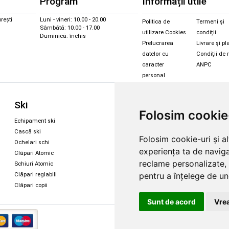
Program
Informații utile
rești
Luni - vineri: 10.00 - 20.00
Politica de
Termeni și
Sâmbătă: 10.00 - 17.00
utilizare Cookies
condiții
Duminică: închis
Prelucrarea
Livrare și pl
datelor cu
Condiții de 
caracter
ANPC
personal
Sc
Ski
Snowboard
Folosim cookie
Îmbr
Echipament ski
Magazin snowboard
Cășt
Cască ski
Echipament snowboard
Folosim cookie-uri și a
Cășt
Ochelari schi
Legături Rome SDS
experiența ta de naviga
Oche
Clăpari Atomic
Skate & longboard
Oche
reclame personalizate, 
Schiuri Atomic
pentru a înțelege de und
Clăpari reglabili
Santa Cruz
Clăpari copii
Enuff Skateboards
Sunt de acord
Vrea
Copyright 