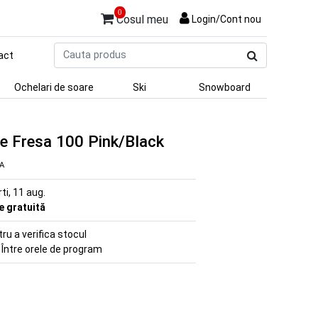
0
Cosul meu
Login/Cont nou
Cauta
act
produs
Ochelari de soare
Ski
Snowboard
e Fresa 100 Pink/Black
VA
rti, 11 aug.
re gratuită
u a verifica stocul
 Între orele de program