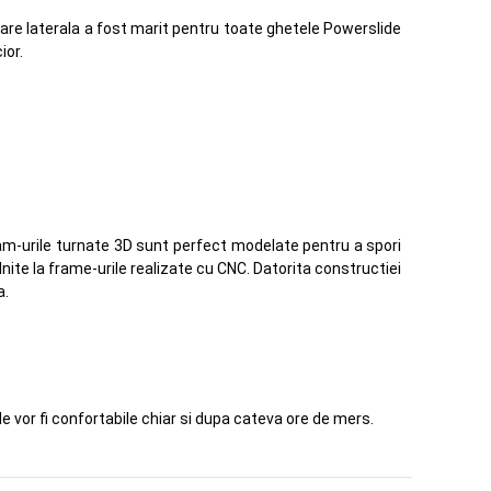
tare laterala a fost marit pentru toate ghetele Powerslide
ior.
 Fram-urile turnate 3D sunt perfect modelate pentru a spori
lnite la frame-urile realizate cu CNC. Datorita constructiei
a.
le vor fi confortabile chiar si dupa cateva ore de mers.