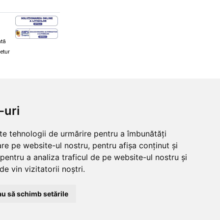
ată
retur
hi și snowboard
Diverse
-uri
ăcăminte schi și snowboard
Cum aleg rolele
i și ochelari de iarnă
Cum aleg ochelarii
lte tehnologii de urmărire pentru a îmbunătăți
i și ochelari Alpina
Ochelari de soare Oakley
re pe website-ul nostru, pentru afișa conținut și
lari Oakley
Ochelari de soare Alpina
lari Alpina
Intretinere manusi
pentru a analiza traficul de pe website-ul nostru și
e vin vizitatorii noștri.
u să schimb setările
© 2026 Skates.ro | SC Zmart Skating SRL