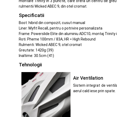
montare Trinity in 3 puncte, care ofera un centru de greu
rulmentii Wicked ABEC 9, din otel cromat.
Specificatii
Boot: hibrid din compozit; cusut manual
Liner: Myfit Recall, pentru o potrivire personalizata
Frame: Powerslide Elite din aluminiu ADC10; montaj Trini
Roti: Pheme 100mm / 83A; HR = High Rebound
Rulmenti: Wicked ABEC 9; otel cromat
Greutate: 1420g (39)
Inaltime: 30.5cm (41)
Tehnologii
Air Ventilation
Sistem integrat de ventil
aerul cald iese prin spate.