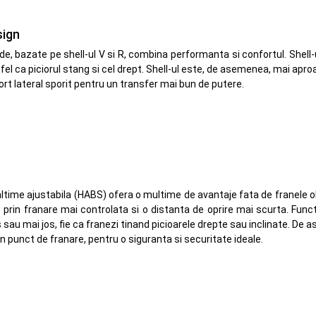
sign
ide, bazate pe shell-ul V si R, combina performanta si confortul. Shel
 fel ca piciorul stang si cel drept. Shell-ul este, de asemenea, mai apro
ort lateral sporit pentru un transfer mai bun de putere.
altime ajustabila (HABS) ofera o multime de avantaje fata de franele 
rin franare mai controlata si o distanta de oprire mai scurta. Functi
 sau mai jos, fie ca franezi tinand picioarele drepte sau inclinate. De
n punct de franare, pentru o siguranta si securitate ideale.