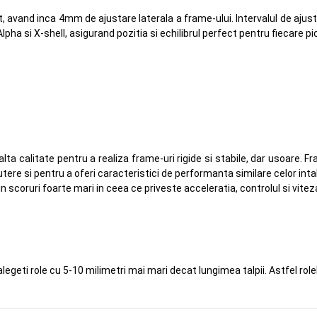
, avand inca 4mm de ajustare laterala a frame-ului. Intervalul de ajus
Alpha si X-shell, asigurand pozitia si echilibrul perfect pentru fiecare pic
alta calitate pentru a realiza frame-uri rigide si stabile, dar usoare.
utere si pentru a oferi caracteristici de performanta similare celor inta
 scoruri foarte mari in ceea ce priveste acceleratia, controlul si vitez
alegeti role cu 5-10 milimetri mai mari decat lungimea talpii. Astfel role