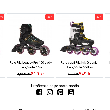
17%
-23%
-20%
Role Fila Legacy Pro 100 Lady
Role copii Fila Nrk G Junior
Black/Violet/Pink
Black/Violet/Yellow
819 lei
549 lei
1,059 lei
689 lei
Urmărește-ne pe social media