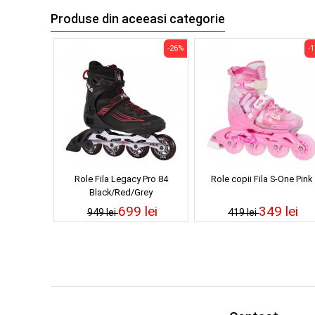
Produse din aceeasi categorie
-26%
-
Role Fila Legacy Pro 84
Role copii Fila S-One Pink
Black/Red/Grey
699 lei
349 lei
949 lei
419 lei