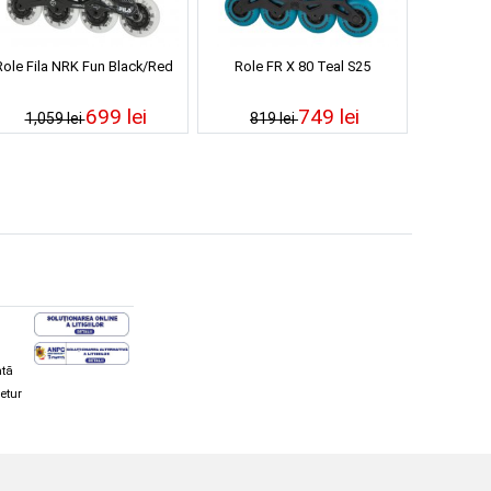
Role Fila NRK Fun Black/Red
Role FR X 80 Teal S25
699 lei
749 lei
1,059 lei
819 lei
ată
retur