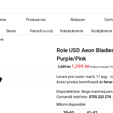
ama
Produse noi
Reduceri
Cont
Skate
Pantofi cu roți
Îmbrăcăminte
Încălțăminte
ink
Role USD Aeon Bladies
Purple/Pink
1,399 lei
1,689 lei
Prețul include T
Livrare prin curier:
marti, 11 aug. - m
Acest produs beneficiază de
livra
Disponibilitate:
Alege marimea pentr
Comandă telefonic:
0755 223 274
-
Mărimi disponibile:
39-40
41-42