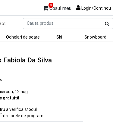
0
Cosul meu
Login/Cont nou
Cauta
act
produs
Ochelari de soare
Ski
Snowboard
 Fabiola Da Silva
VA
iercuri, 12 aug.
re gratuită
u a verifica stocul
 Între orele de program