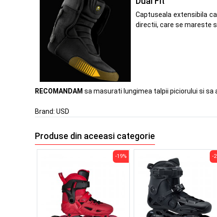
Dual Fit
Captuseala extensibila car
directii, care se mareste 
RECOMANDAM
sa masurati lungimea talpii piciorului si sa 
Brand:
USD
Produse din aceeasi categorie
-19%
-