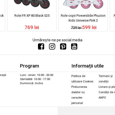
ack
Role FR XP 80 Black S25
Role copii Powerslide Phuzion
Kids Universe Pink 2
769 lei
599 lei
739 lei
Urmărește-ne pe social media
Program
Informații utile
rești
Luni - vineri: 10.00 - 20.00
Politica de
Termeni și
Sâmbătă: 10.00 - 17.00
utilizare Cookies
condiții
Duminică: închis
Prelucrarea
Livrare și pl
datelor cu
Condiții de 
caracter
ANPC
personal