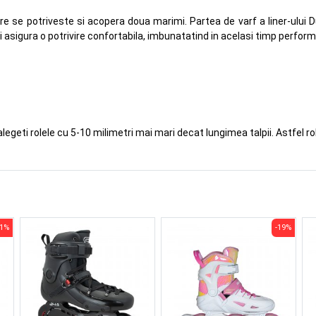
e se potriveste si acopera doua marimi. Partea de varf a liner-ului Du
si asigura o potrivire confortabila, imbunatatind in acelasi timp perfor
alegeti rolele cu 5-10 milimetri mai mari decat lungimea talpii. Astfel ro
21%
-19%