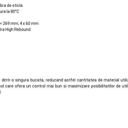
bra de sticla
ura la 80°C
 = 269 mm; 4 x 60 mm
ltra High Rebound
te dintr-o singura bucata, reducand astfel cantitatea de material utili
ol care ofera un control mai bun si maximizare posibilitatilor de uti
.