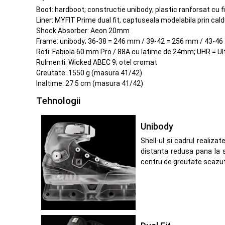
Boot: hardboot; constructie unibody; plastic ranforsat cu fi
Liner: MYFIT Prime dual fit, captuseala modelabila prin cald
Shock Absorber: Aeon 20mm
Frame: unibody; 36-38 = 246 mm / 39-42 = 256 mm / 43-46
Roti: Fabiola 60 mm Pro / 88A cu latime de 24mm; UHR = U
Rulmenti: Wicked ABEC 9; otel cromat
Greutate: 1550 g (masura 41/42)
Inaltime: 27.5 cm (masura 41/42)
Tehnologii
Unibody
Shell-ul si cadrul realiza
distanta redusa pana la s
centru de greutate scazut