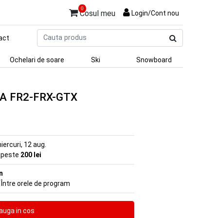
0
Cosul meu
Login/Cont nou
Cauta
act
produs
Ochelari de soare
Ski
Snowboard
EBA FR2-FRX-GTX
iercuri, 12 aug.
e peste
200 lei
n
 Între orele de program