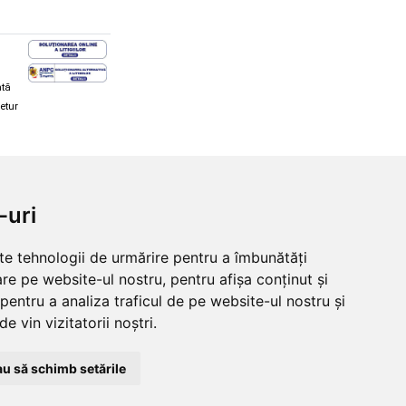
ată
retur
hi și snowboard
Diverse
-uri
ăcăminte schi și snowboard
Cum aleg rolele
i și ochelari de iarnă
Cum aleg ochelarii
lte tehnologii de urmărire pentru a îmbunătăți
i și ochelari Alpina
Ochelari de soare Oakley
re pe website-ul nostru, pentru afișa conținut și
lari Oakley
Ochelari de soare Alpina
lari Alpina
Intretinere manusi
pentru a analiza traficul de pe website-ul nostru și
e vin vizitatorii noștri.
u să schimb setările
© 2026 Skates.ro | SC Zmart Skating SRL