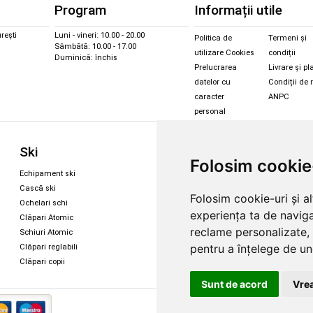
Program
Informații utile
rești
Luni - vineri: 10.00 - 20.00
Politica de
Termeni și
Sâmbătă: 10.00 - 17.00
utilizare Cookies
condiții
Duminică: închis
Prelucrarea
Livrare și pl
datelor cu
Condiții de 
caracter
ANPC
personal
Sc
Ski
Snowboard
Folosim cookie
Îmbr
Echipament ski
Magazin snowboard
Cășt
Cască ski
Echipament snowboard
Folosim cookie-uri și a
Cășt
Ochelari schi
Legături Rome SDS
experiența ta de naviga
Oche
Clăpari Atomic
Skate & longboard
Oche
reclame personalizate, 
Schiuri Atomic
pentru a înțelege de und
Clăpari reglabili
Santa Cruz
Clăpari copii
Enuff Skateboards
Sunt de acord
Vrea
Copyright 