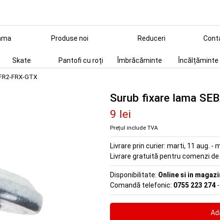
ama
Produse noi
Reduceri
Cont
Skate
Pantofi cu roți
Îmbrăcăminte
Încălțăminte
A FR2-FRX-GTX
Surub fixare lama S
9 lei
Prețul include TVA
Livrare prin curier:
marti, 11 aug. - m
Livrare gratuită pentru comenzi d
Disponibilitate:
Online si in magazi
Comandă telefonic:
0755 223 274
-