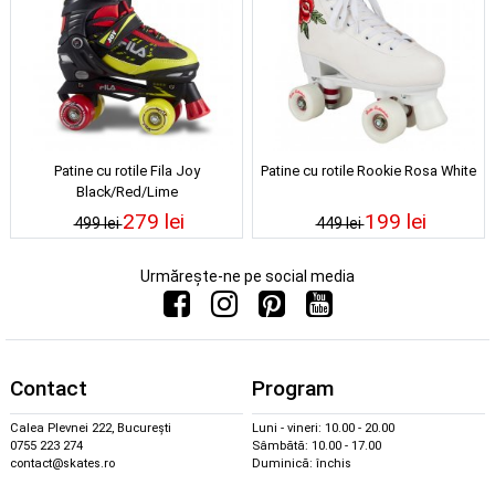
Patine cu rotile Fila Joy
Patine cu rotile Rookie Rosa White
Black/Red/Lime
279 lei
199 lei
499 lei
449 lei
Urmărește-ne pe social media
Contact
Program
Calea Plevnei 222, București
Luni - vineri: 10.00 - 20.00
0755 223 274
Sâmbătă: 10.00 - 17.00
contact@skates.ro
Duminică: închis