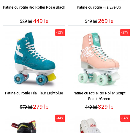
Patine cu rotile Rio Roller Rose Black
Patine cu rotile Fila Eve Up
449 lei
269 lei
529 lei
549 lei
-52%
-27%
Patine cu rotile Fila Fleur Lightblue
Patine cu rotile Rio Roller Script
Peach/Green
279 lei
329 lei
579 lei
449 lei
-44%
-56%