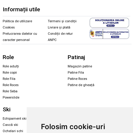
Informații utile
Politica de utilizare
Termeni și condiții
Cookies
Livrare și plată
Prelucrarea datelor cu
Condiții de retur
caracter personal
ANPC
Role
Patinaj
Role adulți
Magazin patine
Role copii
Patine Fila
Role Fila
Patine Roces
Role Roces
Patine de gheață
Role Seba
Powerslide
Ski
Snowboard
Echipament ski
Magazin snowboard
Folosim cookie-uri
Cască ski
Echipament snowboard
Ochelari schi
Legături Rome SDS