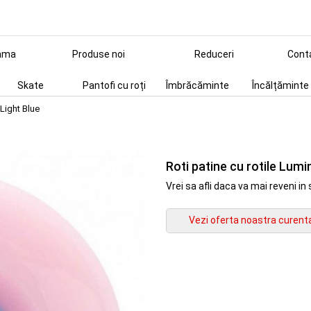
ama
Produse noi
Reduceri
Cont
Skate
Pantofi cu roți
Îmbrăcăminte
Încălțăminte
/Light Blue
Roti patine cu rotile Lumi
Vrei sa afli daca va mai reveni 