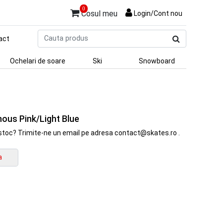
0
Cosul meu
Login/Cont nou
Cauta
act
produs
Ochelari de soare
Ski
Snowboard
nous Pink/Light Blue
in stoc? Trimite-ne un email pe adresa contact@skates.ro .