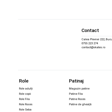
Contact
Calea Plevnei 222, Bucu
0755 223 274
contact@skates.ro
Role
Patinaj
Role adulți
Magazin patine
Role copii
Patine Fila
Role Fila
Patine Roces
Role Roces
Patine de gheață
Role Seba