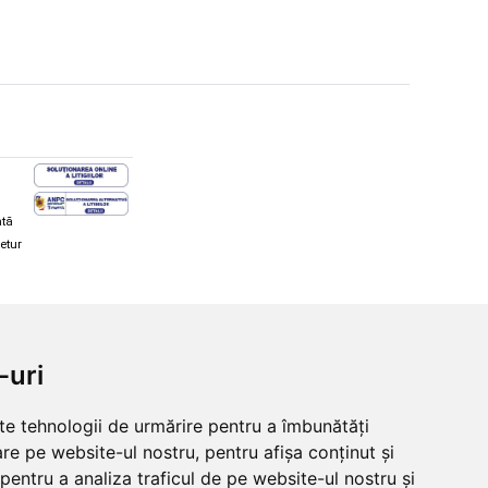
ată
retur
hi și snowboard
Diverse
-uri
ăcăminte schi și snowboard
Cum aleg rolele
i și ochelari de iarnă
Cum aleg ochelarii
lte tehnologii de urmărire pentru a îmbunătăți
i și ochelari Alpina
Ochelari de soare Oakley
re pe website-ul nostru, pentru afișa conținut și
lari Oakley
Ochelari de soare Alpina
lari Alpina
Intretinere manusi
pentru a analiza traficul de pe website-ul nostru și