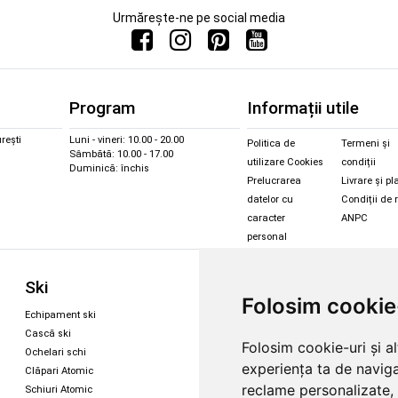
Urmărește-ne pe social media
Program
Informații utile
rești
Luni - vineri: 10.00 - 20.00
Politica de
Termeni și
Sâmbătă: 10.00 - 17.00
utilizare Cookies
condiții
Duminică: închis
Prelucrarea
Livrare și pl
datelor cu
Condiții de 
caracter
ANPC
personal
Sc
Ski
Snowboard
Folosim cookie
Îmbr
Echipament ski
Magazin snowboard
Cășt
Cască ski
Echipament snowboard
Folosim cookie-uri și a
Cășt
Ochelari schi
Legături Rome SDS
experiența ta de naviga
Oche
Clăpari Atomic
Skate & longboard
Oche
reclame personalizate, 
Schiuri Atomic