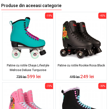
Produse din aceeasi categorie
-19%
-45%
Patine cu rotile Chaya Lifestyle
Patine cu rotile Rookie Rosa Black
Melrose Deluxe Turquoise
599 lei
249 lei
739 lei
449 lei
-73%
-30%