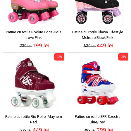
Patine cu rotile Rookie Coca-Cola
Patine cu rotile Chaya Lifestyle
Love Pink
Melrose Black Pink
199 lei
449 lei
739 lei
639 lei
-22%
-25%
Patine cu rotile Rio Roller Mayhem
Patine cu rotile SFR Spectra
Red
Blue/Red
449 lei
299 lei
579 lei
399 lei