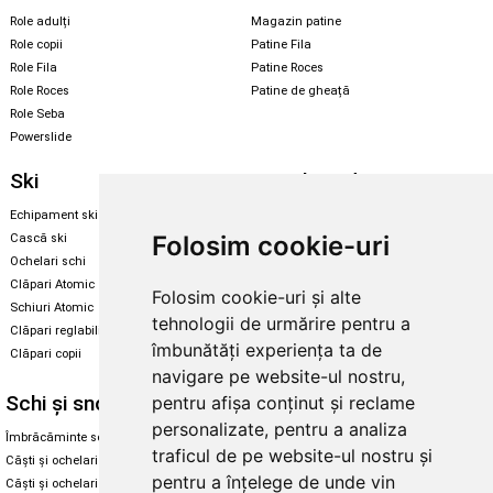
Role adulți
Magazin patine
Role copii
Patine Fila
Role Fila
Patine Roces
Role Roces
Patine de gheață
Role Seba
Powerslide
Ski
Snowboard
Echipament ski
Magazin snowboard
Folosim cookie-uri
Cască ski
Echipament snowboard
Ochelari schi
Legături Rome SDS
Clăpari Atomic
Folosim cookie-uri și alte
Skate & longboard
Schiuri Atomic
tehnologii de urmărire pentru a
Clăpari reglabili
Santa Cruz
îmbunătăți experiența ta de
Clăpari copii
Enuff Skateboards
navigare pe website-ul nostru,
Schi și snowboard
Diverse
pentru afișa conținut și reclame
personalizate, pentru a analiza
Îmbrăcăminte schi și snowboard
Cum aleg rolele
traficul de pe website-ul nostru și
Căști și ochelari de iarnă
Cum aleg ochelarii
pentru a înțelege de unde vin
Căști și ochelari Alpina
Ochelari de soare Oakley