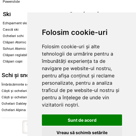
Powerslide
Ski
Snowboard
Echipament ski
Magazin snowboard
Cască ski
Echipament snowboard
Folosim cookie-uri
Ochelari schi
Legături Rome SDS
Clăpari Atomic
Folosim cookie-uri și alte
Skate & longboard
Schiuri Atomic
tehnologii de urmărire pentru a
Clăpari reglabili
Santa Cruz
îmbunătăți experiența ta de
Clăpari copii
Enuff Skateboards
navigare pe website-ul nostru,
Schi și snowboard
Diverse
pentru afișa conținut și reclame
personalizate, pentru a analiza
Îmbrăcăminte schi și snowboard
Cum aleg rolele
traficul de pe website-ul nostru și
Căști și ochelari de iarnă
Cum aleg ochelarii
pentru a înțelege de unde vin
Căști și ochelari Alpina
Ochelari de soare Oakley
vizitatorii noștri.
Ochelari Oakley
Ochelari de soare Alpina
Ochelari Alpina
Intretinere manusi
Sunt de acord
Vreau să schimb setările