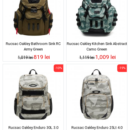
Rucsac Oakley Bathroom Sink RC
Rucsac Oakley Kitchen Sink Abstract
Army Green
Camo Green
819 lei
1,009 lei
1,019 lei
1,119 lei
-10%
-19%
Rucsac Oakley Enduro 30L 3.0
Rucsac Oakley Enduro 25Lt 4.0