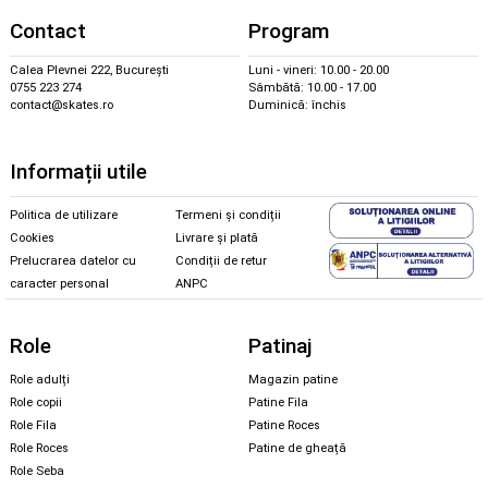
Contact
Program
Calea Plevnei 222, București
Luni - vineri: 10.00 - 20.00
0755 223 274
Sâmbătă: 10.00 - 17.00
contact@skates.ro
Duminică: închis
Informații utile
Politica de utilizare
Termeni și condiții
Cookies
Livrare și plată
Prelucrarea datelor cu
Condiții de retur
caracter personal
ANPC
Role
Patinaj
Role adulți
Magazin patine
Role copii
Patine Fila
Role Fila
Patine Roces
Role Roces
Patine de gheață
Role Seba