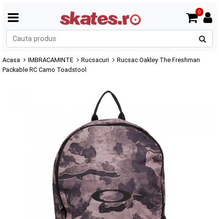
0
C
p
Acasa
IMBRACAMINTE
Rucsacuri
Rucsac Oakley The Freshman
Packable RC Camo Toadstool