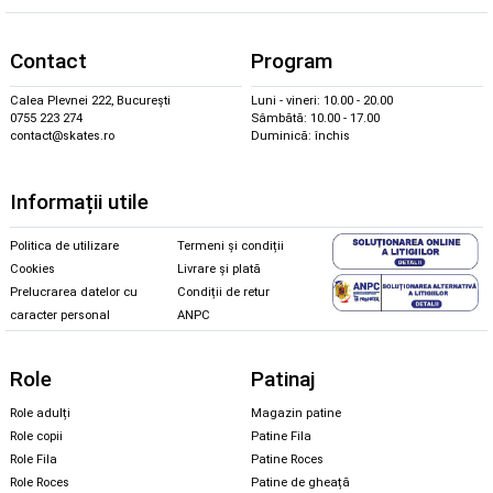
Contact
Program
Calea Plevnei 222, București
Luni - vineri: 10.00 - 20.00
0755 223 274
Sâmbătă: 10.00 - 17.00
contact@skates.ro
Duminică: închis
Informații utile
Politica de utilizare
Termeni și condiții
Cookies
Livrare și plată
Prelucrarea datelor cu
Condiții de retur
caracter personal
ANPC
Role
Patinaj
Role adulți
Magazin patine
Role copii
Patine Fila
Role Fila
Patine Roces
Role Roces
Patine de gheață