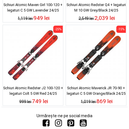
Schiuri Atomic Maven Girl 100-120 +
Schiuri Atomic Redster Q4 + legaturi
legaturi C 5 GW Lavender 24/25
M 10 GW Grey/Black 24/25
949 lei
2,039 lei
1,119 lei
2,549 lei
-25%
-15%
Schiuri Atomic Redster J2 100-120 +
Schiuri Atomic Maverick JR 70-90 +
legaturi Colt 5 GW Red 24/25
legaturi C 5 GW Orange/Black 24/25
749 lei
869 lei
999 lei
1,019 lei
Urmărește-ne pe social media