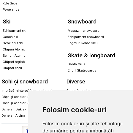
Role Seba
Powerslide
Ski
Snowboard
Echipament ski
Magazin snowboard
Cască ski
Echipament snowboard
Ochelari schi
Legături Rome SDS
Clăpari Atomic
Skate & longboard
Schiuri Atomic
Clăpari reglabili
Santa Cruz
Clăpari copii
Enuff Skateboards
Schi și snowboard
Diverse
Îmbrăcăminte schi și snowboard
Cum aleg rolele
Căști și ochelari de iarnă
Cum aleg ochelarii
Căști și ochelari Alpina
Ochelari de soare Oakley
Folosim cookie-uri
Ochelari Oakley
Ochelari de soare Alpina
Ochelari Alpina
Intretinere manusi
Folosim cookie-uri și alte tehnologii
de urmărire pentru a îmbunătăți