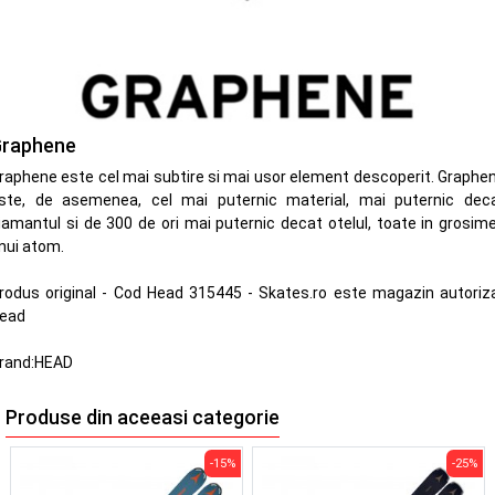
raphene
raphene este cel mai subtire si mai usor element descoperit. Graphe
ste, de asemenea, cel mai puternic material, mai puternic dec
iamantul si de 300 de ori mai puternic decat otelul, toate in grosim
nui atom.
rodus original - Cod Head 315445 - Skates.ro este magazin autoriz
ead
rand:
HEAD
Produse din aceeasi categorie
-15%
-25%