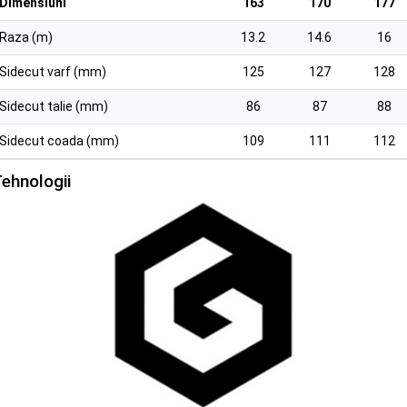
Dimensiuni
163
170
177
Raza (m)
13.2
14.6
16
Sidecut varf (mm)
125
127
128
Sidecut talie (mm)
86
87
88
Sidecut coada (mm)
109
111
112
ehnologii