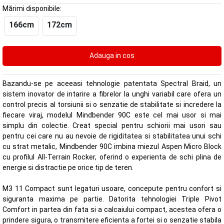
Mărimi disponibile:
166cm
172cm
Bazandu-se pe aceeasi tehnologie patentata Spectral Braid, un
sistem inovator de intarire a fibrelor la unghi variabil care ofera un
control precis al torsiunii si o senzatie de stabilitate si incredere la
fiecare viraj, modelul Mindbender 90C este cel mai usor si mai
simplu din colectie. Creat special pentru schiorii mai usori sau
pentru cei care nu au nevoie de rigiditatea si stabilitatea unui schi
cu strat metalic, Mindbender 90C imbina miezul Aspen Micro Block
cu profilul All-Terrain Rocker, oferind o experienta de schi plina de
energie si distractie pe orice tip de teren.
M3 11 Compact sunt legaturi usoare, concepute pentru confort si
siguranta maxima pe partie. Datorita tehnologiei Triple Pivot
Comfort in partea din fata si a calcaiului compact, acestea ofera o
prindere sigura, o transmitere eficienta a fortei si o senzatie stabila