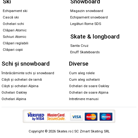
Ski
Snowboard
Echipament ski
Magazin snowboard
Cască ski
Echipament snowboard
Ochelari schi
Legături Rome SDS
Clăpari Atomic
Skate & longboard
Schiuri Atomic
Clăpari reglabili
Santa Cruz
Clăpari copii
Enuff Skateboards
Schi și snowboard
Diverse
Îmbrăcăminte schi și snowboard
Cum aleg rolele
Căști și ochelari de iarnă
Cum aleg ochelarii
Căști și ochelari Alpina
Ochelari de soare Oakley
Ochelari Oakley
Ochelari de soare Alpina
Ochelari Alpina
Intretinere manusi
Copyright © 2026 Skates.ro | SC Zmart Skating SRL