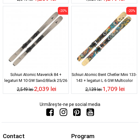
-20%
-20%
Schiuri Atomic Maverick 84 +
Schiuri Atomic Bent Chetler Mini 133-
legaturi M 10 GW Sand/Black 25/26
143 + legaturi L 6 GW Multicolor
25/26
2,039 lei
1,709 lei
2,549 lei
2,139 lei
Urmărește-ne pe social media
Contact
Program