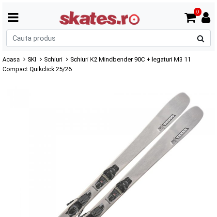
0
C
p
Acasa
SKI
Schiuri
Schiuri K2 Mindbender 90C + legaturi M3 11
Compact Quikclick 25/26