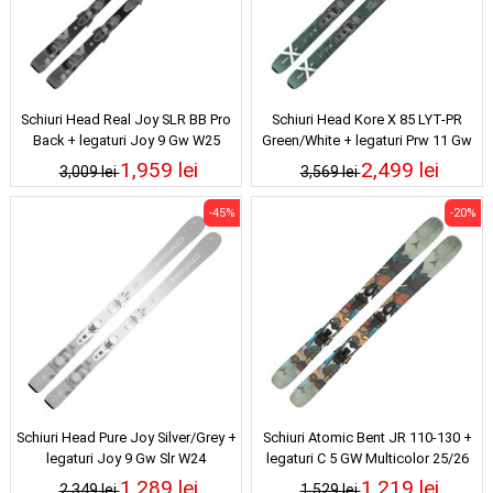
Schiuri Head Real Joy SLR BB Pro
Schiuri Head Kore X 85 LYT-PR
Back + legaturi Joy 9 Gw W25
Green/White + legaturi Prw 11 Gw
25/26
1,959 lei
2,499 lei
3,009 lei
3,569 lei
-45%
-20%
Schiuri Head Pure Joy Silver/Grey +
Schiuri Atomic Bent JR 110-130 +
legaturi Joy 9 Gw Slr W24
legaturi C 5 GW Multicolor 25/26
1,289 lei
1,219 lei
2,349 lei
1,529 lei