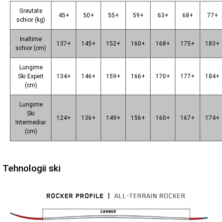
Greutate
45+
50+
55+
59+
63+
68+
77+
schior (kg)
Inaltime
137+
145+
152+
160+
168+
175+
183+
schior (cm)
Lungime
Ski Expert
134+
146+
159+
166+
170+
177+
184+
(cm)
Lungime
Ski
124+
136+
149+
156+
160+
167+
174+
Intermediar
(cm)
Tehnologii ski