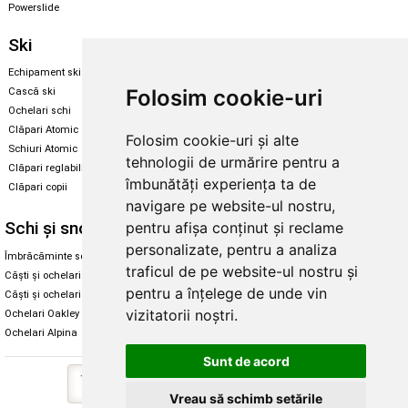
Powerslide
Ski
Snowboard
Echipament ski
Magazin snowboard
Folosim cookie-uri
Cască ski
Echipament snowboard
Ochelari schi
Legături Rome SDS
Clăpari Atomic
Folosim cookie-uri și alte
Skate & longboard
Schiuri Atomic
tehnologii de urmărire pentru a
Clăpari reglabili
Santa Cruz
îmbunătăți experiența ta de
Clăpari copii
Enuff Skateboards
navigare pe website-ul nostru,
Schi și snowboard
Diverse
pentru afișa conținut și reclame
personalizate, pentru a analiza
Îmbrăcăminte schi și snowboard
Cum aleg rolele
traficul de pe website-ul nostru și
Căști și ochelari de iarnă
Cum aleg ochelarii
pentru a înțelege de unde vin
Căști și ochelari Alpina
Ochelari de soare Oakley
vizitatorii noștri.
Ochelari Oakley
Ochelari de soare Alpina
Ochelari Alpina
Intretinere manusi
Sunt de acord
Vreau să schimb setările