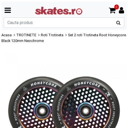
0
C
p
Acasa
TROTINETE
Roti Trotineta
Set 2 roti Trotineta Root Honeycore
Black 120mm Neochrome