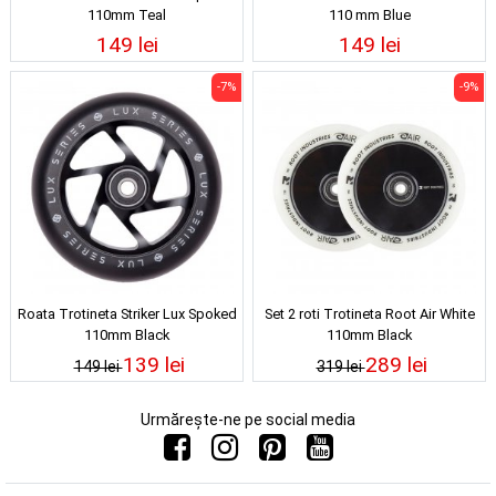
110mm Teal
110 mm Blue
149 lei
149 lei
-7%
-9%
Roata Trotineta Striker Lux Spoked
Set 2 roti Trotineta Root Air White
110mm Black
110mm Black
139 lei
289 lei
149 lei
319 lei
Urmărește-ne pe social media