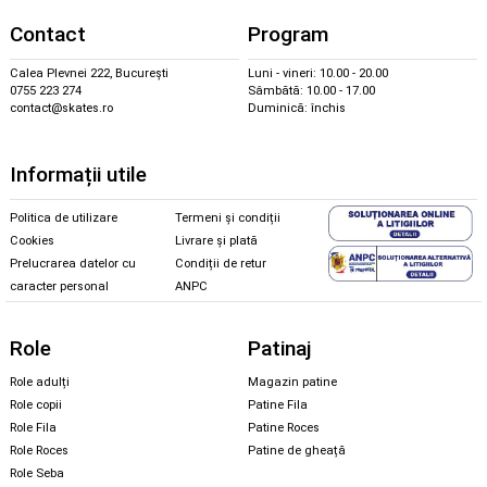
Contact
Program
Calea Plevnei 222, București
Luni - vineri: 10.00 - 20.00
0755 223 274
Sâmbătă: 10.00 - 17.00
contact@skates.ro
Duminică: închis
Informații utile
Politica de utilizare
Termeni și condiții
Cookies
Livrare și plată
Prelucrarea datelor cu
Condiții de retur
caracter personal
ANPC
Role
Patinaj
Role adulți
Magazin patine
Role copii
Patine Fila
Role Fila
Patine Roces
Role Roces
Patine de gheață
Role Seba