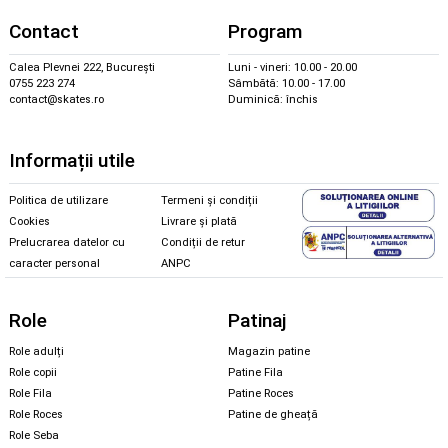
Contact
Program
Calea Plevnei 222, București
Luni - vineri: 10.00 - 20.00
0755 223 274
Sâmbătă: 10.00 - 17.00
contact@skates.ro
Duminică: închis
Informații utile
Politica de utilizare
Termeni și condiții
Cookies
Livrare și plată
Prelucrarea datelor cu
Condiții de retur
caracter personal
ANPC
Role
Patinaj
Role adulți
Magazin patine
Role copii
Patine Fila
Role Fila
Patine Roces
Role Roces
Patine de gheață
Role Seba