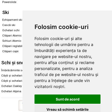
Powerslide
Ski
Snowboard
Echipament ski
Magazin snowboard
Folosim cookie-uri
Cască ski
Echipament snowboard
Ochelari schi
Legături Rome SDS
Clăpari Atomic
Folosim cookie-uri și alte
Skate & longboard
Schiuri Atomic
tehnologii de urmărire pentru a
Clăpari reglabili
Santa Cruz
îmbunătăți experiența ta de
Clăpari copii
Enuff Skateboards
navigare pe website-ul nostru,
Schi și snowboard
Diverse
pentru afișa conținut și reclame
personalizate, pentru a analiza
Îmbrăcăminte schi și snowboard
Cum aleg rolele
traficul de pe website-ul nostru și
Căști și ochelari de iarnă
Cum aleg ochelarii
pentru a înțelege de unde vin
Căști și ochelari Alpina
Ochelari de soare Oakley
vizitatorii noștri.
Ochelari Oakley
Ochelari de soare Alpina
Ochelari Alpina
Intretinere manusi
Sunt de acord
Vreau să schimb setările