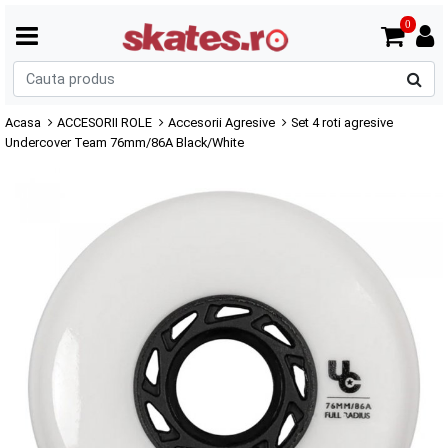
0
C
p
Acasa
ACCESORII ROLE
Accesorii Agresive
Set 4 roti agresive
Undercover Team 76mm/86A Black/White