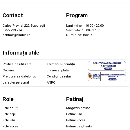
Contact
Program
Calea Plevnei 222, București
Luni - vineri: 10.00 - 20.00
0755 223 274
Sâmbătă: 10.00 - 17.00
contact@skates.ro
Duminică: închis
Informații utile
Politica de utilizare
Termeni și condiții
Cookies
Livrare și plată
Prelucrarea datelor cu
Condiții de retur
caracter personal
ANPC
Role
Patinaj
Role adulți
Magazin patine
Role copii
Patine Fila
Role Fila
Patine Roces
Role Roces
Patine de gheață