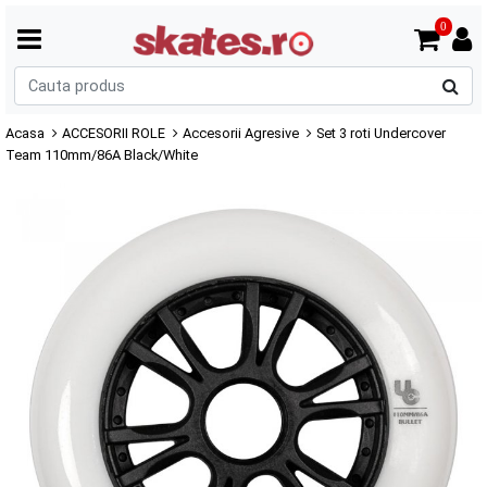
0
C
p
Acasa
ACCESORII ROLE
Accesorii Agresive
Set 3 roti Undercover
Team 110mm/86A Black/White