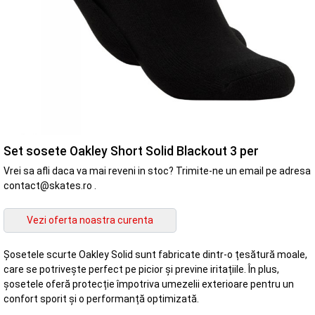
Set sosete Oakley Short Solid Blackout 3 per
Vrei sa afli daca va mai reveni in stoc? Trimite-ne un email pe adresa
contact@skates.ro .
Șosetele scurte Oakley Solid sunt fabricate dintr-o țesătură moale,
care se potrivește perfect pe picior și previne iritațiile. În plus,
șosetele oferă protecție împotriva umezelii exterioare pentru un
confort sporit și o performanță optimizată.