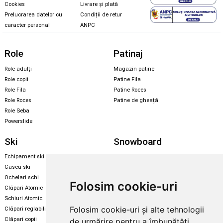
Cookies
Livrare și plată
Prelucrarea datelor cu
Condiții de retur
caracter personal
ANPC
Role
Patinaj
Role adulți
Magazin patine
Role copii
Patine Fila
Role Fila
Patine Roces
Role Roces
Patine de gheață
Role Seba
Powerslide
Ski
Snowboard
Echipament ski
Magazin snowboard
Cască ski
Echipament snowboard
Ochelari schi
Legături Rome SDS
Folosim cookie-uri
Clăpari Atomic
Skate & longboard
Schiuri Atomic
Folosim cookie-uri și alte tehnologii
Clăpari reglabili
Santa Cruz
Clăpari copii
de urmărire pentru a îmbunătăți