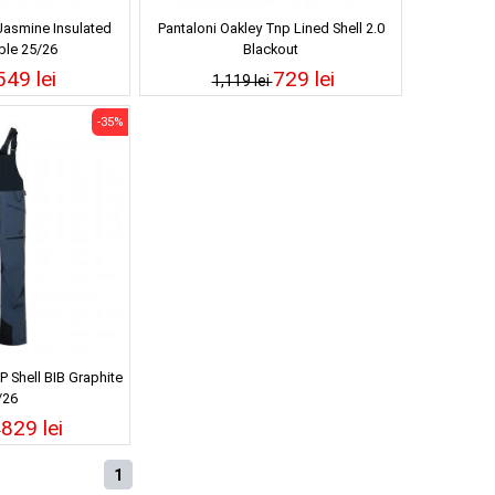
Jasmine Insulated
Pantaloni Oakley Tnp Lined Shell 2.0
ble 25/26
Blackout
549 lei
729 lei
1,119 lei
-35%
 Shell BIB Graphite
/26
829 lei
i
1