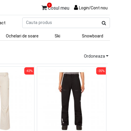
0
Cosul meu
Login/Cont nou
Cauta
act
produs
Ochelari de soare
Ski
Snowboard
Ordoneaza
-43%
-35%