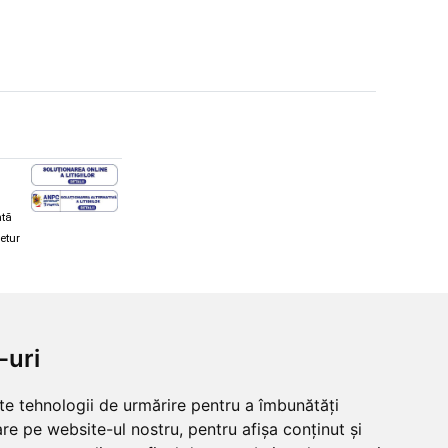
ată
retur
hi și snowboard
Diverse
-uri
ăcăminte schi și snowboard
Cum aleg rolele
i și ochelari de iarnă
Cum aleg ochelarii
lte tehnologii de urmărire pentru a îmbunătăți
i și ochelari Alpina
Ochelari de soare Oakley
re pe website-ul nostru, pentru afișa conținut și
lari Oakley
Ochelari de soare Alpina