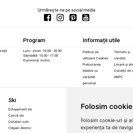
Urmărește-ne pe social media
Program
Informații utile
rești
Luni - vineri: 10.00 - 20.00
Politica de
Termeni și
Sâmbătă: 10.00 - 17.00
utilizare Cookies
condiții
Duminică: închis
Prelucrarea
Livrare și pl
datelor cu
Condiții de 
caracter
ANPC
personal
Sc
Ski
Snowboard
Folosim cookie
Îmbr
Echipament ski
Magazin snowboard
Cășt
Cască ski
Echipament snowboard
Folosim cookie-uri și a
Cășt
Ochelari schi
Legături Rome SDS
experiența ta de naviga
Oche
Clăpari Atomic