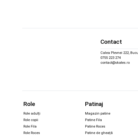
Contact
Calea Plevnei 222, Bucu
0755 223 274
contact@skates.ro
Role
Patinaj
Role adulți
Magazin patine
Role copii
Patine Fila
Role Fila
Patine Roces
Role Roces
Patine de gheață