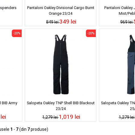
Suspenders
Pantaloni Oakley Divisional Cargo Burnt
Pantaloni Oakley 
Orange 23/24
Mist/Peb
349 lei
849 lei
969 lei
-20%
-20%
l BIB Army
Salopeta Oakley TNP Shell BIB Blackout
Salopeta Oakley TNP
23/24
25
lei
1,019 lei
1,279 lei
1,279 le
usele
1
-
7
(din
7
produse)