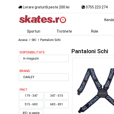
Livrare gratuită peste 200 lei
0755 223 274
Kend
Sporturi
Trotinete
Role
Acasa
SKI
Pantaloni Schi
Pantaloni Schi
DISPONIBILITATE
In magazin
BRAND
OAKLEY
PRET
179 - 347
347 - 515
515 - 683
683 - 851
851 si peste