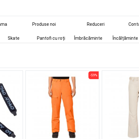
ama
Produse noi
Reduceri
Cont
Skate
Pantofi cu roți
Îmbrăcăminte
Încălțăminte
-59%