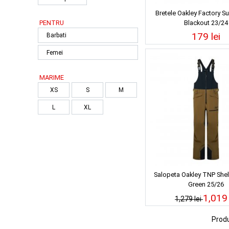
Bretele Oakley Factory 
PENTRU
Blackout 23/24
179 lei
Barbati
Femei
MARIME
XS
S
M
L
XL
Salopeta Oakley TNP Shel
Green 25/26
1,019 
1,279 lei
Prod