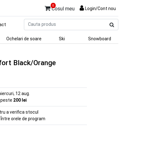
0
Cosul meu
Login/Cont nou
Cauta
act
produs
Ochelari de soare
Ski
Snowboard
fort Black/Orange
iercuri, 12 aug.
e peste
200 lei
u a verifica stocul
 Între orele de program