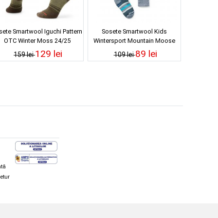
sete Smartwool Iguchi Pattern
Sosete Smartwool Kids
OTC Winter Moss 24/25
Wintersport Mountain Moose
Pattern OTC Pewter Blue 24/25
129 lei
89 lei
159 lei
109 lei
ată
retur