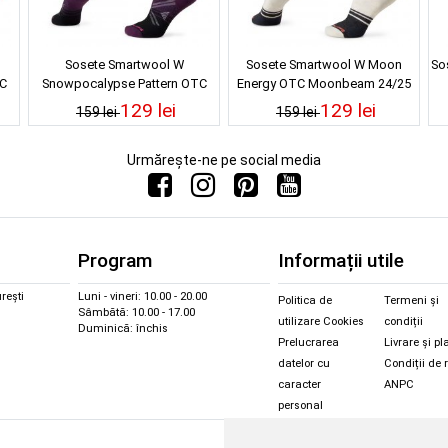
Sosete Smartwool W
Sosete Smartwool W Moon
So
C
Snowpocalypse Pattern OTC
Energy OTC Moonbeam 24/25
Purple Iris 24/25
129 lei
129 lei
159 lei
159 lei
Urmărește-ne pe social media
Program
Informații utile
rești
Luni - vineri: 10.00 - 20.00
Politica de
Termeni și
Sâmbătă: 10.00 - 17.00
utilizare Cookies
condiții
Duminică: închis
Prelucrarea
Livrare și pl
datelor cu
Condiții de 
caracter
ANPC
personal