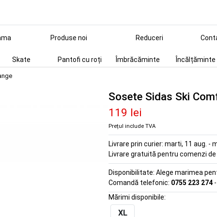
ama
Produse noi
Reduceri
Cont
Skate
Pantofi cu roți
Îmbrăcăminte
Încălțăminte
range
Sosete Sidas Ski Com
119 lei
Prețul include TVA
Livrare prin curier:
marti, 11 aug. - m
Livrare gratuită pentru comenzi d
Disponibilitate:
Alege marimea pentr
Comandă telefonic:
0755 223 274
-
Mărimi disponibile:
XL