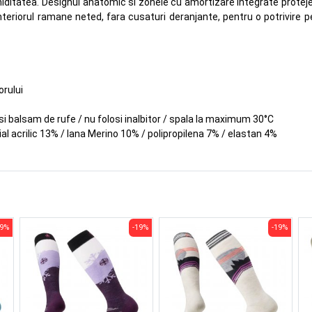
ditatea. Designul anatomic si zonele cu amortizare integrate protejeaz
, interiorul ramane neted, fara cusaturi deranjante, pentru o potrivire 
orului
osi balsam de rufe / nu folosi inalbitor / spala la maximum 30°C
al acrilic 13% / lana Merino 10% / polipropilena 7% / elastan 4%
19%
-19%
-19%