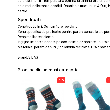
pe piele, mentin temperatura optima si elimina eficient umi
cele mai solicitante conditii. Datorita structurii In & Out
partie.
Specificatii
Constructie In & Out din fibre reciclate
Zona specifica de protectie pentru partile sensibile ale pici
Respirabilitate ridicata
Ingrijire: intoarce soseta pe dos inainte de spalare / nu fol
Materiale: poliamida 51% / poliamida reciclata 15% / materi
Brand:
SIDAS
Produse din aceeasi categorie
-13%
-