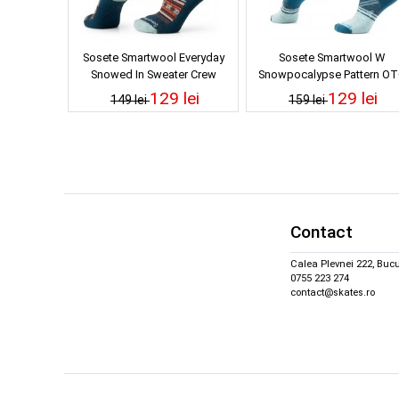
Sosete Smartwool Everyday
Sosete Smartwool W
Snowed In Sweater Crew
Snowpocalypse Pattern OT
Twilight Blue 24/25
Frosty Green 24/25
129 lei
129 lei
149 lei
159 lei
Contact
Calea Plevnei 222, Bucu
0755 223 274
contact@skates.ro