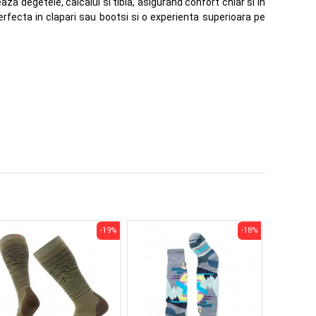
a degetele, calcaiul si tibia, asigurand confort chiar si in
perfecta in clapari sau bootsi si o experienta superioara pe
-19%
-18%