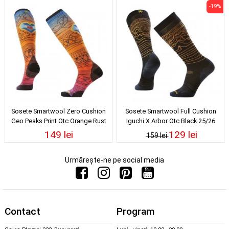
-19%
Sosete Smartwool Zero Cushion
Sosete Smartwool Full Cushion
Geo Peaks Print Otc Orange Rust
Iguchi X Arbor Otc Black 25/26
25/26
149 lei
129 lei
159 lei
Urmărește-ne pe social media
Contact
Program