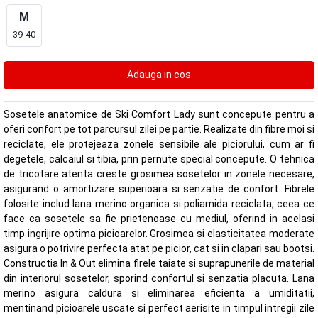
M
39-40
Sosetele anatomice de Ski Comfort Lady sunt concepute pentru a
oferi confort pe tot parcursul zilei pe partie. Realizate din fibre moi si
reciclate, ele protejeaza zonele sensibile ale piciorului, cum ar fi
degetele, calcaiul si tibia, prin pernute special concepute. O tehnica
de tricotare atenta creste grosimea sosetelor in zonele necesare,
asigurand o amortizare superioara si senzatie de confort. Fibrele
folosite includ lana merino organica si poliamida reciclata, ceea ce
face ca sosetele sa fie prietenoase cu mediul, oferind in acelasi
timp ingrijire optima picioarelor. Grosimea si elasticitatea moderate
asigura o potrivire perfecta atat pe picior, cat si in clapari sau bootsi.
Constructia In & Out elimina firele taiate si suprapunerile de material
din interiorul sosetelor, sporind confortul si senzatia placuta. Lana
merino asigura caldura si eliminarea eficienta a umiditatii,
mentinand picioarele uscate si perfect aerisite in timpul intregii zile