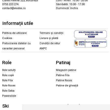
Calea Plevnei 222, București
Luni - vineri: 10.00 - 20.00
0755 223 274
Sâmbătă: 10.00 - 17.00
contact@skates.ro
Duminică: închis
Informații utile
Politica de utilizare
Termeni și condiții
Cookies
Livrare și plată
Prelucrarea datelor cu
Condiții de retur
caracter personal
ANPC
Role
Patinaj
Role adulți
Magazin patine
Role copii
Patine Fila
Role Fila
Patine Roces
Role Roces
Patine de gheață
Role Seba
Powerslide
Ski
Snowboard