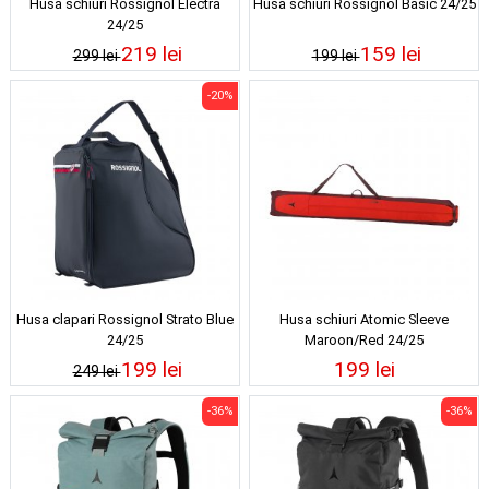
Husa schiuri Rossignol Electra
Husa schiuri Rossignol Basic 24/25
24/25
219 lei
159 lei
299 lei
199 lei
-20%
Husa clapari Rossignol Strato Blue
Husa schiuri Atomic Sleeve
24/25
Maroon/Red 24/25
199 lei
199 lei
249 lei
-36%
-36%