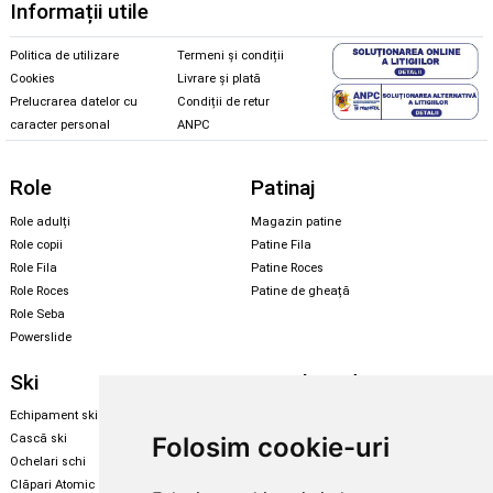
Informații utile
Politica de utilizare
Termeni și condiții
Cookies
Livrare și plată
Prelucrarea datelor cu
Condiții de retur
caracter personal
ANPC
Role
Patinaj
Role adulți
Magazin patine
Role copii
Patine Fila
Role Fila
Patine Roces
Role Roces
Patine de gheață
Role Seba
Powerslide
Ski
Snowboard
Echipament ski
Magazin snowboard
Folosim cookie-uri
Cască ski
Echipament snowboard
Ochelari schi
Legături Rome SDS
Clăpari Atomic