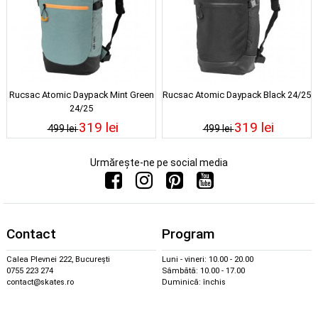
Rucsac Atomic Daypack Mint Green
Rucsac Atomic Daypack Black 24/25
24/25
319 lei
319 lei
499 lei
499 lei
Urmărește-ne pe social media
Contact
Program
Calea Plevnei 222, București
Luni - vineri: 10.00 - 20.00
0755 223 274
Sâmbătă: 10.00 - 17.00
contact@skates.ro
Duminică: închis