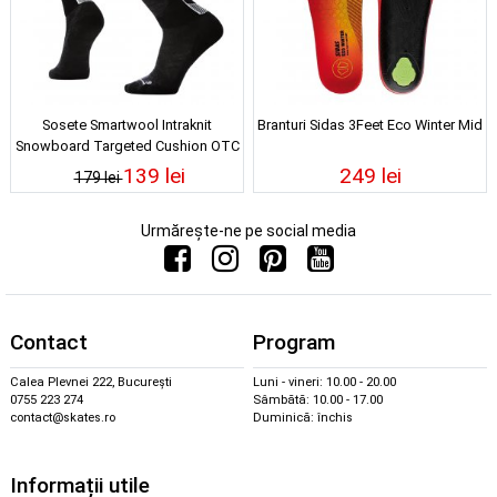
Sosete Smartwool Intraknit
Branturi Sidas 3Feet Eco Winter Mid
Snowboard Targeted Cushion OTC
Black 25/26
139 lei
249 lei
179 lei
Urmărește-ne pe social media
Contact
Program
Calea Plevnei 222, București
Luni - vineri: 10.00 - 20.00
0755 223 274
Sâmbătă: 10.00 - 17.00
contact@skates.ro
Duminică: închis
Informații utile