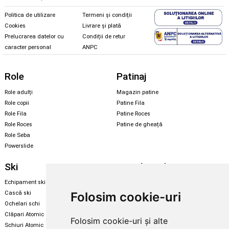
Politica de utilizare
Termeni și condiții
Cookies
Livrare și plată
Prelucrarea datelor cu
Condiții de retur
caracter personal
ANPC
Role
Patinaj
Role adulți
Magazin patine
Role copii
Patine Fila
Role Fila
Patine Roces
Role Roces
Patine de gheață
Role Seba
Powerslide
Ski
Snowboard
Echipament ski
Magazin snowboard
Folosim cookie-uri
Cască ski
Echipament snowboard
Ochelari schi
Legături Rome SDS
Clăpari Atomic
Folosim cookie-uri și alte
Skate & longboard
Schiuri Atomic