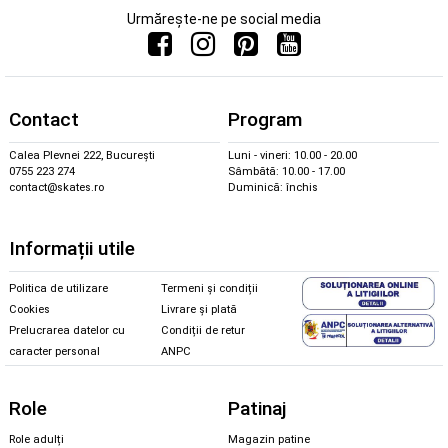
Urmărește-ne pe social media
Contact
Program
Calea Plevnei 222, București
Luni - vineri: 10.00 - 20.00
0755 223 274
Sâmbătă: 10.00 - 17.00
contact@skates.ro
Duminică: închis
Informații utile
Politica de utilizare
Termeni și condiții
Cookies
Livrare și plată
Prelucrarea datelor cu
Condiții de retur
caracter personal
ANPC
Role
Patinaj
Role adulți
Magazin patine