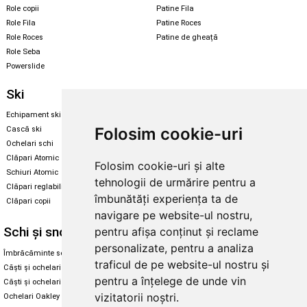
Role copii
Patine Fila
Role Fila
Patine Roces
Role Roces
Patine de gheață
Role Seba
Powerslide
Ski
Snowboard
Echipament ski
Magazin snowboard
Folosim cookie-uri
Cască ski
Echipament snowboard
Ochelari schi
Legături Rome SDS
Clăpari Atomic
Folosim cookie-uri și alte
Skate & longboard
Schiuri Atomic
tehnologii de urmărire pentru a
Clăpari reglabili
Santa Cruz
îmbunătăți experiența ta de
Clăpari copii
Enuff Skateboards
navigare pe website-ul nostru,
Schi și snowboard
Diverse
pentru afișa conținut și reclame
personalizate, pentru a analiza
Îmbrăcăminte schi și snowboard
Cum aleg rolele
traficul de pe website-ul nostru și
Căști și ochelari de iarnă
Cum aleg ochelarii
pentru a înțelege de unde vin
Căști și ochelari Alpina
Ochelari de soare Oakley
vizitatorii noștri.
Ochelari Oakley
Ochelari de soare Alpina