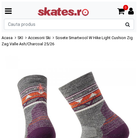
0
C
p
Acasa
SKI
Accesorii Ski
Sosete Smartwool W Hike Light Cushion Zig
Zag Valle Ash/Charcoal 25/26