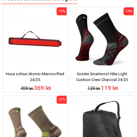
-10%
-14%
Husa schiuri Atomic Maroon/Red
Sosete Smartwool Hike Light
24/25
Cushion Crew Charcoal 24/25
369 lei
119 lei
409 lei
139 lei
-31%