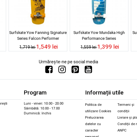
Surfskate Yow Fanning Signature
Surfskate Yow Mundaka High
Su
Series Falcon Performer
Performance Series
1,549 lei
1,399 lei
1,719 lei
1,559 lei
Urmărește-ne pe social media
Program
Informații utile
rești
Luni - vineri: 10.00 - 20.00
Politica de
Termeni și
Sâmbătă: 10.00 - 17.00
utilizare Cookies
condiții
Duminică: închis
Prelucrarea
Livrare și pl
datelor cu
Condiții de 
caracter
ANPC
personal