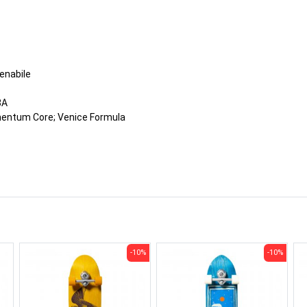
tenabile
8A
omentum Core; Venice Formula
-10%
-10%