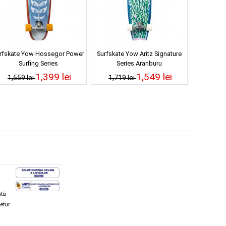
rfskate Yow Hossegor Power
Surfskate Yow Aritz Signature
Surfing Series
Series Aranburu
1,399 lei
1,549 lei
1,559 lei
1,719 lei
ată
retur