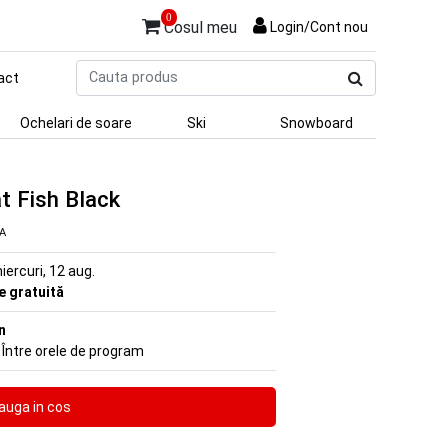
0
Cosul meu
Login/Cont nou
Cauta
act
produs
Ochelari de soare
Ski
Snowboard
t Fish Black
VA
iercuri, 12 aug.
re gratuită
n
 Între orele de program