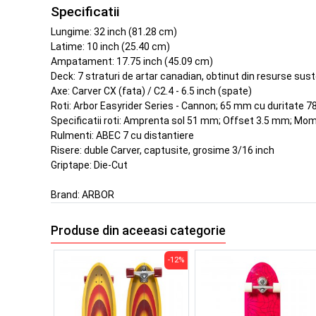
Specificatii
Lungime: 32 inch (81.28 cm)
Latime: 10 inch (25.40 cm)
Ampatament: 17.75 inch (45.09 cm)
Deck: 7 straturi de artar canadian, obtinut din resurse sus
Axe: Carver CX (fata) / C2.4 - 6.5 inch (spate)
Roti: Arbor Easyrider Series - Cannon; 65 mm cu duritate 7
Specificatii roti: Amprenta sol 51 mm; Offset 3.5 mm; M
Rulmenti: ABEC 7 cu distantiere
Risere: duble Carver, captusite, grosime 3/16 inch
Griptape: Die-Cut
Brand:
ARBOR
Produse din aceeasi categorie
-12%