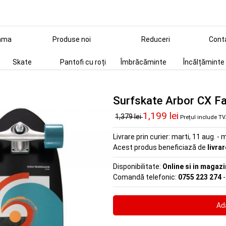
ama
Produse noi
Reduceri
Cont
Skate
Pantofi cu roți
Îmbrăcăminte
Încălțăminte
Surfskate Arbor CX Fa
1,199 lei
1,379 lei
Prețul include T
Livrare prin curier:
marti, 11 aug. - m
Acest produs beneficiază de
livra
Disponibilitate:
Online si in magazi
Comandă telefonic:
0755 223 274
-