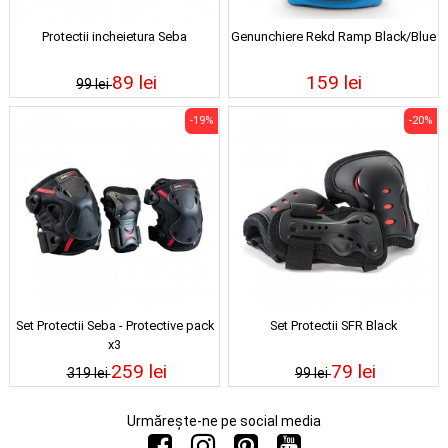
Protectii incheietura Seba
Genunchiere Rekd Ramp Black/Blue
89 lei
159 lei
99 lei
-19%
-20%
Set Protectii Seba - Protective pack
Set Protectii SFR Black
x3
259 lei
79 lei
319 lei
99 lei
Urmărește-ne pe social media