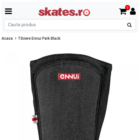
0
C
p
Acasa
Tibiere Ennui Park Black