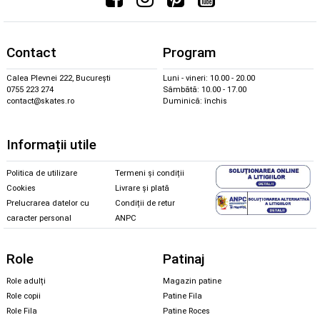
Contact
Program
Calea Plevnei 222, București
Luni - vineri: 10.00 - 20.00
0755 223 274
Sâmbătă: 10.00 - 17.00
contact@skates.ro
Duminică: închis
Informații utile
Politica de utilizare
Termeni și condiții
Cookies
Livrare și plată
Prelucrarea datelor cu
Condiții de retur
caracter personal
ANPC
Role
Patinaj
Role adulți
Magazin patine
Role copii
Patine Fila
Role Fila
Patine Roces