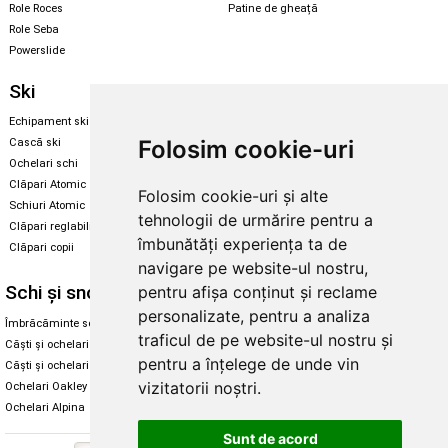
Role Roces
Patine de gheață
Role Seba
Powerslide
Ski
Snowboard
Echipament ski
Magazin snowboard
Folosim cookie-uri
Cască ski
Echipament snowboard
Ochelari schi
Legături Rome SDS
Clăpari Atomic
Folosim cookie-uri și alte
Skate & longboard
Schiuri Atomic
tehnologii de urmărire pentru a
Clăpari reglabili
Santa Cruz
îmbunătăți experiența ta de
Clăpari copii
Enuff Skateboards
navigare pe website-ul nostru,
Schi și snowboard
Diverse
pentru afișa conținut și reclame
personalizate, pentru a analiza
Îmbrăcăminte schi și snowboard
Cum aleg rolele
traficul de pe website-ul nostru și
Căști și ochelari de iarnă
Cum aleg ochelarii
pentru a înțelege de unde vin
Căști și ochelari Alpina
Ochelari de soare Oakley
vizitatorii noștri.
Ochelari Oakley
Ochelari de soare Alpina
Ochelari Alpina
Intretinere manusi
Sunt de acord