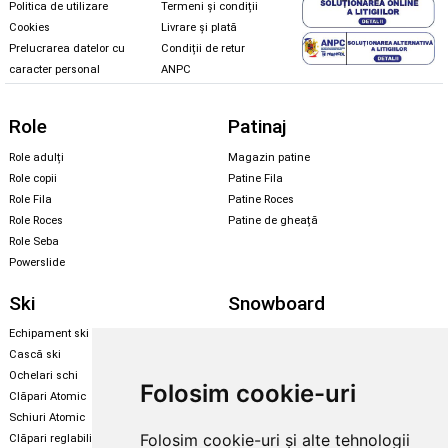
Politica de utilizare
Termeni și condiții
Cookies
Livrare și plată
Prelucrarea datelor cu
Condiții de retur
caracter personal
ANPC
Role
Patinaj
Role adulți
Magazin patine
Role copii
Patine Fila
Role Fila
Patine Roces
Role Roces
Patine de gheață
Role Seba
Powerslide
Ski
Snowboard
Echipament ski
Magazin snowboard
Cască ski
Echipament snowboard
Ochelari schi
Legături Rome SDS
Folosim cookie-uri
Clăpari Atomic
Skate & longboard
Schiuri Atomic
Folosim cookie-uri și alte tehnologii
Clăpari reglabili
Santa Cruz