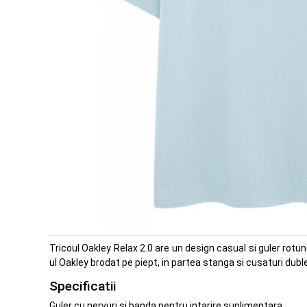
Tricoul Oakley Relax 2.0 are un design casual si guler rot
ul Oakley brodat pe piept, in partea stanga si cusaturi duble
Specificatii
Guler cu nervuri si banda pentru intarire suplimentara