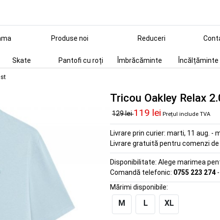
ama
Produse noi
Reduceri
Cont
Skate
Pantofi cu roți
Îmbrăcăminte
Încălțăminte
ost
Tricou Oakley Relax 2.
119 lei
129 lei
Prețul include TVA
Livrare prin curier:
marti, 11 aug. - m
Livrare gratuită pentru comenzi d
Disponibilitate:
Alege marimea pentr
Comandă telefonic:
0755 223 274
-
Mărimi disponibile:
M
L
XL