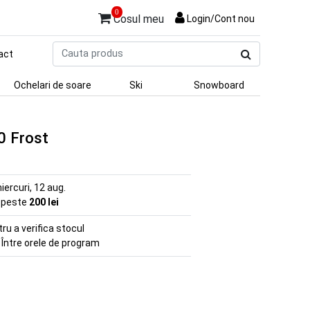
0
Cosul meu
Login/Cont nou
Cauta
act
produs
Ochelari de soare
Ski
Snowboard
0 Frost
iercuri, 12 aug.
e peste
200 lei
u a verifica stocul
 Între orele de program