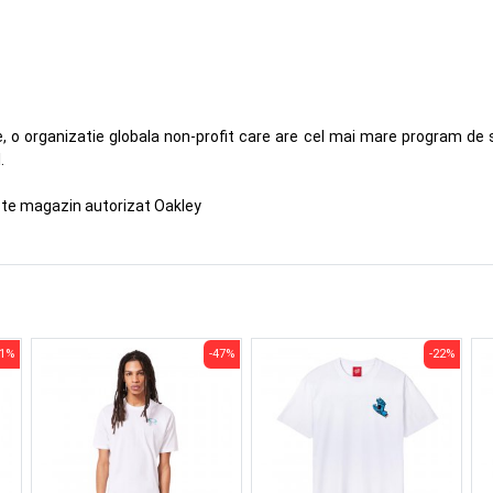
 o organizatie globala non-profit care are cel mai mare program de 
.
ste magazin autorizat Oakley
31%
-47%
-22%