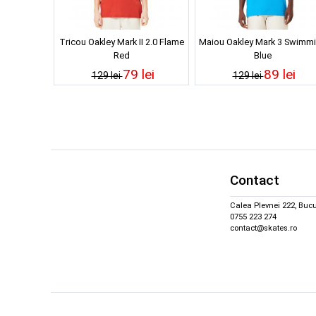
Tricou Oakley Mark II 2.0 Flame
Maiou Oakley Mark 3 Swimm
Red
Blue
79 lei
89 lei
129 lei
129 lei
Contact
Calea Plevnei 222, Bucu
0755 223 274
contact@skates.ro