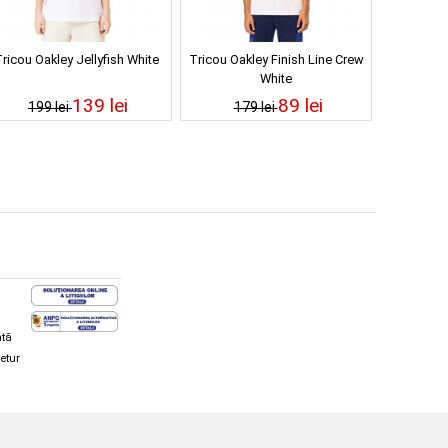
ricou Oakley Jellyfish White
Tricou Oakley Finish Line Crew
White
139 lei
89 lei
199 lei
179 lei
ată
retur