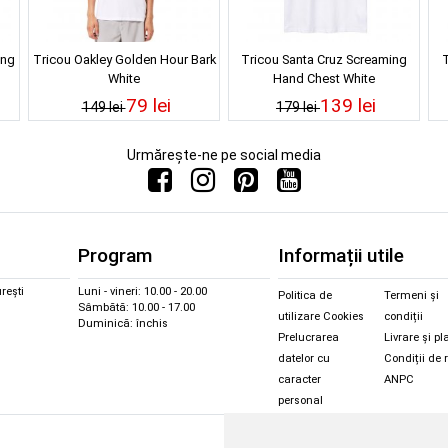
ing
Tricou Oakley Golden Hour Bark
Tricou Santa Cruz Screaming
T
White
Hand Chest White
79 lei
139 lei
149 lei
179 lei
Urmărește-ne pe social media
Program
Informații utile
rești
Luni - vineri: 10.00 - 20.00
Politica de
Termeni și
Sâmbătă: 10.00 - 17.00
utilizare Cookies
condiții
Duminică: închis
Prelucrarea
Livrare și pl
datelor cu
Condiții de 
caracter
ANPC
personal